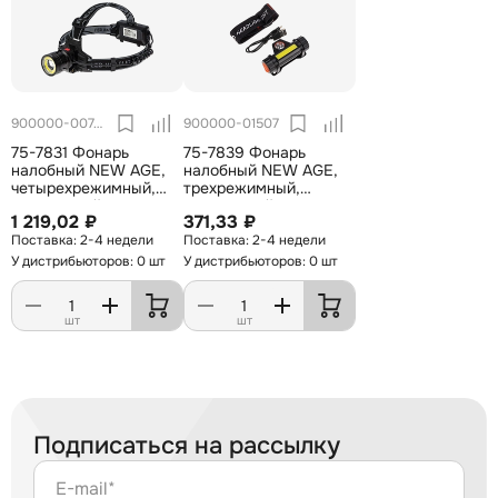
900000-00743
900000-01507
75-7831 Фонарь
75-7839 Фонарь
налобный NEW AGE,
налобный NEW AGE,
четырехрежимный,
трехрежимный,
поворотный, с
поворотный,
1 219,02 ₽
371,33 ₽
регулируемым
сверхлегкий, с
2-4 недели
2-4 недели
фокусом REXANT
магнитом REXANT
У дистрибьюторов: 0 шт
У дистрибьюторов: 0 шт
шт
шт
Подписаться на рассылку
E-mail*