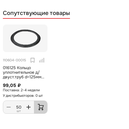
Сопутствующие товары
110604-00015
016125 Кольцо
уплотнительное д/
двуст.труб d=125мм
(121912)
99,05 ₽
2-4 недели
У дистрибьюторов: 0 шт
шт