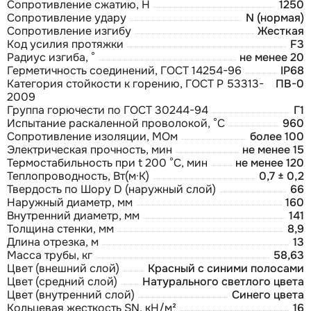
Сопротивление сжатию, Н
1250
Сопротивление удару
N (нормая)
Сопротивление изгибу
Жесткая
Код усилия протяжки
F3
Радиус изгиба, °
не менее 20
Герметичность соединений, ГОСТ 14254-96
IP68
Категория стойкости к горению, ГОСТ Р 53313-
ПВ-0
2009
Группа горючести по ГОСТ 30244-94
Г1
Испытание раскаленной проволокой, °С
960
Сопротивление изоляции, МОм
более 100
Электрическая прочность, мин
не менее 15
Термостабильность при t 200 °С, мин
не менее 120
Теплопроводность, Вт(м·К)
0,7 ± 0,2
Твердость по Шору D (наружный слой)
66
Наружный диаметр, мм
160
Внутренний диаметр, мм
141
Толщина стенки, мм
8,9
Длина отрезка, м
13
Масса трубы, кг
58,63
Цвет (внешний слой)
Красный с синими полосами
Цвет (средний слой)
Натурального светлого цвета
Цвет (внутренний слой)
Синего цвета
Кольцевая жесткость SN, кН/м²
16