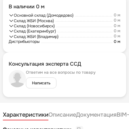
В наличии 0 м
0 м
Основной склад (Домодедово)
0 м
Склад ЖБИ (Москва)
0 м
Склад (Новосибирск)
0 м
Склад (Екатеринбург)
0 м
Склад ЖБИ (Владимир)
Дистрибьюторы
0 м
Консультация эксперта ССД
Ответим на все вопросы по товару
Написать
Характеристики
Описание
Документация
BIM