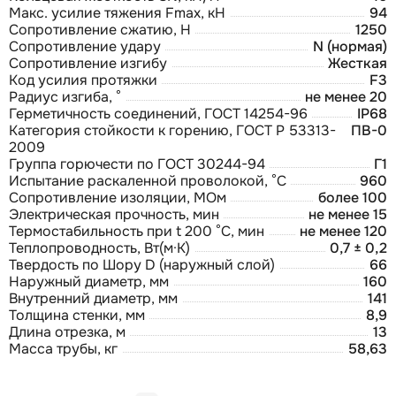
Макс. усилие тяжения Fmax, кН
94
Сопротивление сжатию, Н
1250
Сопротивление удару
N (нормая)
Сопротивление изгибу
Жесткая
Код усилия протяжки
F3
Радиус изгиба, °
не менее 20
Герметичность соединений, ГОСТ 14254-96
IP68
Категория стойкости к горению, ГОСТ Р 53313-
ПВ-0
2009
Группа горючести по ГОСТ 30244-94
Г1
Испытание раскаленной проволокой, °С
960
Сопротивление изоляции, МОм
более 100
Электрическая прочность, мин
не менее 15
Термостабильность при t 200 °С, мин
не менее 120
Теплопроводность, Вт(м·К)
0,7 ± 0,2
Твердость по Шору D (наружный слой)
66
Наружный диаметр, мм
160
Внутренний диаметр, мм
141
Толщина стенки, мм
8,9
Длина отрезка, м
13
Масса трубы, кг
58,63