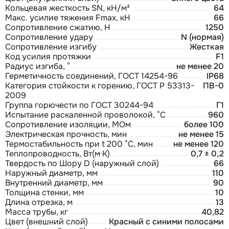
Кольцевая жесткость SN, кН/м²
64
Макс. усилие тяжения Fmax, кН
66
Сопротивление сжатию, Н
1250
Сопротивление удару
N (нормая)
Сопротивление изгибу
Жесткая
Код усилия протяжки
F1
Радиус изгиба, °
не менее 20
Герметичность соединений, ГОСТ 14254-96
IP68
Категория стойкости к горению, ГОСТ Р 53313-
ПВ-0
2009
Группа горючести по ГОСТ 30244-94
Г1
Испытание раскаленной проволокой, °С
960
Сопротивление изоляции, МОм
более 100
Электрическая прочность, мин
не менее 15
Термостабильность при t 200 °С, мин
не менее 120
Теплопроводность, Вт(м·К)
0,7 ± 0,2
Твердость по Шору D (наружный слой)
66
Наружный диаметр, мм
110
Внутренний диаметр, мм
90
Толщина стенки, мм
10
Длина отрезка, м
13
Масса трубы, кг
40,82
Цвет (внешний слой)
Красный с синими полосами