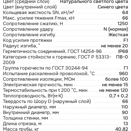
Цвет (средний слой)
Натурального светлого цвета
Цвет (внутренний слой)
Синего цвета
Кольцевая жесткость SN, кН/м²
64
Макс. усилие тяжения Fmax, кН
66
Сопротивление сжатию, Н
1250
Сопротивление удару
N (нормая)
Сопротивление изгибу
Жесткая
Код усилия протяжки
F1
Радиус изгиба, °
не менее 20
Герметичность соединений, ГОСТ 14254-96
IP68
Категория стойкости к горению, ГОСТ Р 53313-
ПВ-0
2009
Группа горючести по ГОСТ 30244-94
Г1
Испытание раскаленной проволокой, °С
960
Сопротивление изоляции, МОм
более 100
Электрическая прочность, мин
не менее 15
Термостабильность при t 200 °С, мин
не менее 120
Теплопроводность, Вт(м·К)
0,7 ± 0,2
Твердость по Шору D (наружный слой)
66
Наружный диаметр, мм
110
Внутренний диаметр, мм
90
Толщина стенки, мм
10
Длина отрезка, м
13
Масса трубы, кг
40,82