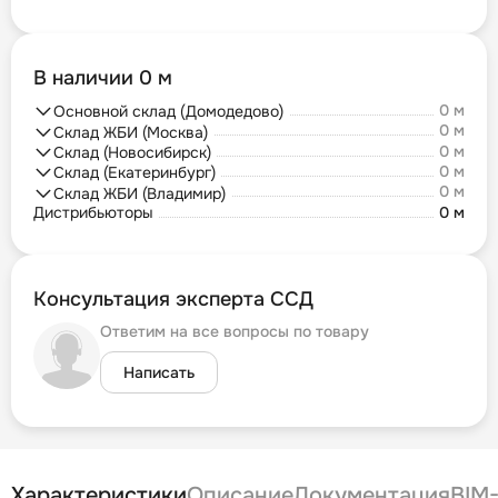
В наличии 0 м
0 м
Основной склад (Домодедово)
0 м
Склад ЖБИ (Москва)
0 м
Склад (Новосибирск)
0 м
Склад (Екатеринбург)
0 м
Склад ЖБИ (Владимир)
Дистрибьюторы
0 м
Консультация эксперта ССД
Ответим на все вопросы по товару
Написать
Характеристики
Описание
Документация
BIM