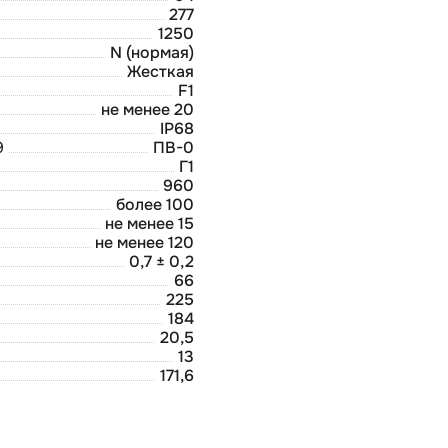
277
1250
N (нормая)
Жесткая
F1
не менее 20
IP68
9
ПВ-0
Г1
960
более 100
не менее 15
не менее 120
0,7 ± 0,2
66
225
184
20,5
13
171,6