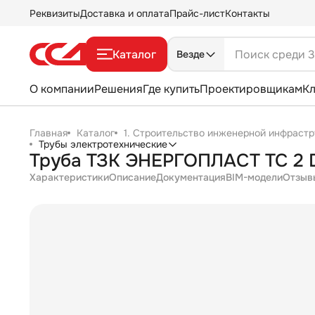
Реквизиты
Доставка и оплата
Прайс-лист
Контакты
Каталог
Везде
О компании
Решения
Где купить
Проектировщикам
К
Главная
Каталог
1. Строительство инженерной инфрастр
Трубы электротехнические
Труба ТЗК ЭНЕРГОПЛАСТ ТС 2 D
Характеристики
Описание
Документация
BIM-модели
Отзыв