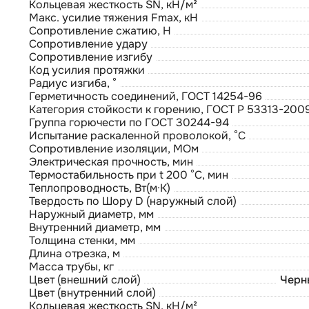
Кольцевая жесткость SN, кН/м²
Макс. усилие тяжения Fmax, кН
Сопротивление сжатию, Н
Сопротивление удару
Сопротивление изгибу
Код усилия протяжки
Радиус изгиба, °
Герметичность соединений, ГОСТ 14254-96
Категория стойкости к горению, ГОСТ Р 53313-200
Группа горючести по ГОСТ 30244-94
Испытание раскаленной проволокой, °С
Сопротивление изоляции, МОм
Электрическая прочность, мин
Термостабильность при t 200 °С, мин
Теплопроводность, Вт(м·К)
Твердость по Шору D (наружный слой)
Наружный диаметр, мм
Внутренний диаметр, мм
Толщина стенки, мм
Длина отрезка, м
Масса трубы, кг
Цвет (внешний слой)
Черн
Цвет (внутренний слой)
Кольцевая жесткость SN, кН/м²