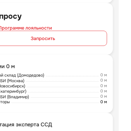
просу
Программе лояльности
Запросить
ии 0 м
0 м
й склад (Домодедово)
0 м
БИ (Москва)
0 м
Новосибирск)
0 м
Екатеринбург)
0 м
БИ (Владимир)
юторы
0 м
тация эксперта ССД