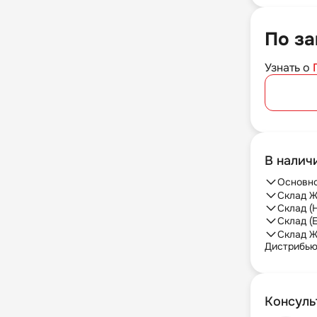
По за
Узнать о
В налич
Основно
Склад Ж
Склад (
Склад (
Склад Ж
Дистрибь
Консуль