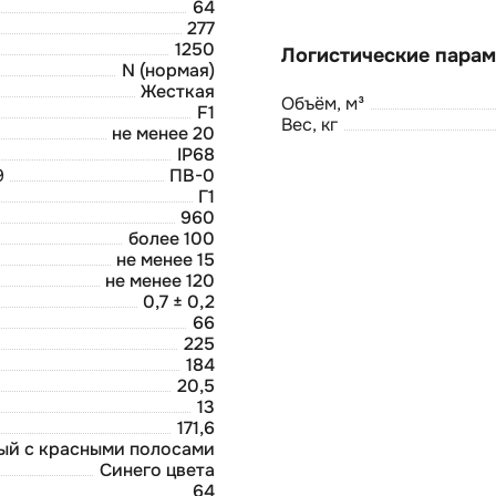
64
277
1250
N (нормая)
Жесткая
Объём, м³
F1
Вес, кг
не менее 20
IP68
9
ПВ-0
Г1
960
более 100
не менее 15
не менее 120
0,7 ± 0,2
66
225
184
20,5
13
171,6
ый с красными полосами
Синего цвета
64