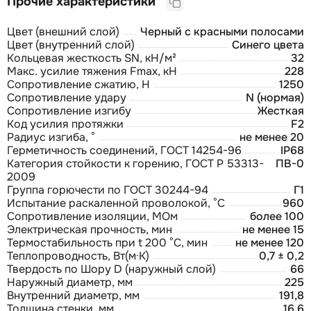
Прочие характеристики
Цвет (внешний слой)
Черный с красными полосами
Цвет (внутренний слой)
Синего цвета
Кольцевая жесткость SN, кН/м²
32
Макс. усилие тяжения Fmax, кН
228
Сопротивление сжатию, Н
1250
Сопротивление удару
N (нормая)
Сопротивление изгибу
Жесткая
Код усилия протяжки
F2
Радиус изгиба, °
не менее 20
Герметичность соединений, ГОСТ 14254-96
IP68
Категория стойкости к горению, ГОСТ Р 53313-
ПВ-0
2009
Группа горючести по ГОСТ 30244-94
Г1
Испытание раскаленной проволокой, °С
960
Сопротивление изоляции, МОм
более 100
Электрическая прочность, мин
не менее 15
Термостабильность при t 200 °С, мин
не менее 120
Теплопроводность, Вт(м·К)
0,7 ± 0,2
Твердость по Шору D (наружный слой)
66
Наружный диаметр, мм
225
Внутренний диаметр, мм
191,8
Толщина стенки, мм
16,6