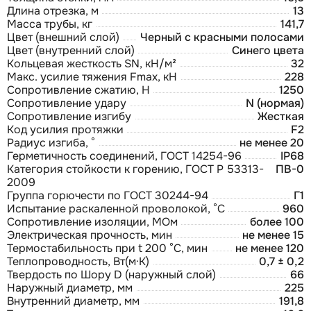
Длина отрезка, м
13
Масса трубы, кг
141,7
Цвет (внешний слой)
Черный с красными полосами
Цвет (внутренний слой)
Синего цвета
Кольцевая жесткость SN, кН/м²
32
Макс. усилие тяжения Fmax, кН
228
Сопротивление сжатию, Н
1250
Сопротивление удару
N (нормая)
Сопротивление изгибу
Жесткая
Код усилия протяжки
F2
Радиус изгиба, °
не менее 20
Герметичность соединений, ГОСТ 14254-96
IP68
Категория стойкости к горению, ГОСТ Р 53313-
ПВ-0
2009
Группа горючести по ГОСТ 30244-94
Г1
Испытание раскаленной проволокой, °С
960
Сопротивление изоляции, МОм
более 100
Электрическая прочность, мин
не менее 15
Термостабильность при t 200 °С, мин
не менее 120
Теплопроводность, Вт(м·К)
0,7 ± 0,2
Твердость по Шору D (наружный слой)
66
Наружный диаметр, мм
225
Внутренний диаметр, мм
191,8