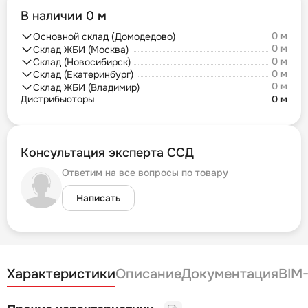
В наличии 0 м
0 м
Основной склад (Домодедово)
0 м
Склад ЖБИ (Москва)
0 м
Склад (Новосибирск)
0 м
Склад (Екатеринбург)
0 м
Склад ЖБИ (Владимир)
Дистрибьюторы
0 м
Консультация эксперта ССД
Ответим на все вопросы по товару
Написать
Характеристики
Описание
Документация
BIM