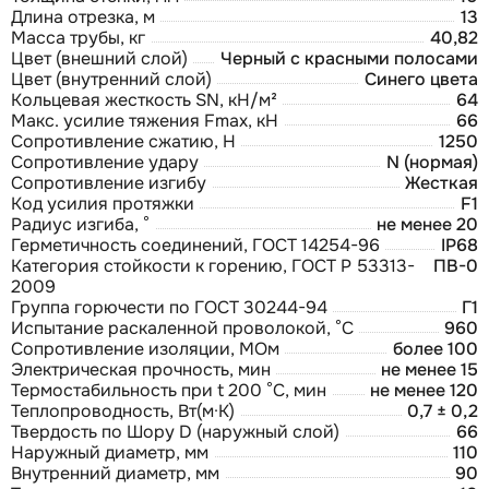
Длина отрезка, м
13
Масса трубы, кг
40,82
Цвет (внешний слой)
Черный с красными полосами
Цвет (внутренний слой)
Синего цвета
Кольцевая жесткость SN, кН/м²
64
Макс. усилие тяжения Fmax, кН
66
Сопротивление сжатию, Н
1250
Сопротивление удару
N (нормая)
Сопротивление изгибу
Жесткая
Код усилия протяжки
F1
Радиус изгиба, °
не менее 20
Герметичность соединений, ГОСТ 14254-96
IP68
Категория стойкости к горению, ГОСТ Р 53313-
ПВ-0
2009
Группа горючести по ГОСТ 30244-94
Г1
Испытание раскаленной проволокой, °С
960
Сопротивление изоляции, МОм
более 100
Электрическая прочность, мин
не менее 15
Термостабильность при t 200 °С, мин
не менее 120
Теплопроводность, Вт(м·К)
0,7 ± 0,2
Твердость по Шору D (наружный слой)
66
Наружный диаметр, мм
110
Внутренний диаметр, мм
90