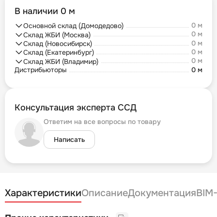
В наличии 0 м
0 м
Основной склад (Домодедово)
0 м
Склад ЖБИ (Москва)
0 м
Склад (Новосибирск)
0 м
Склад (Екатеринбург)
0 м
Склад ЖБИ (Владимир)
Дистрибьюторы
0 м
Консультация эксперта ССД
Ответим на все вопросы по товару
Написать
Характеристики
Описание
Документация
BIM