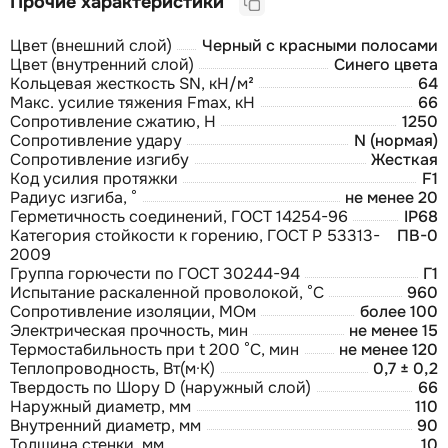
Прочие характеристики
Цвет (внешний слой)
Черный с красными полосами
Цвет (внутренний слой)
Синего цвета
Кольцевая жесткость SN, кН/м²
64
Макс. усилие тяжения Fmax, кН
66
Сопротивление сжатию, Н
1250
Сопротивление удару
N (нормая)
Сопротивление изгибу
Жесткая
Код усилия протяжки
F1
Радиус изгиба, °
не менее 20
Герметичность соединений, ГОСТ 14254-96
IP68
Категория стойкости к горению, ГОСТ Р 53313-
ПВ-0
2009
Группа горючести по ГОСТ 30244-94
Г1
Испытание раскаленной проволокой, °С
960
Сопротивление изоляции, МОм
более 100
Электрическая прочность, мин
не менее 15
Термостабильность при t 200 °С, мин
не менее 120
Теплопроводность, Вт(м·К)
0,7 ± 0,2
Твердость по Шору D (наружный слой)
66
Наружный диаметр, мм
110
Внутренний диаметр, мм
90
Толщина стенки, мм
10