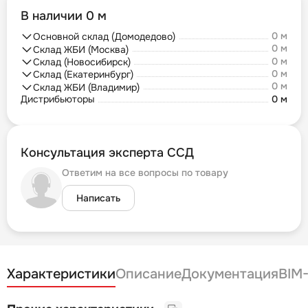
В наличии 0 м
0 м
Основной склад (Домодедово)
0 м
Склад ЖБИ (Москва)
0 м
Склад (Новосибирск)
0 м
Склад (Екатеринбург)
0 м
Склад ЖБИ (Владимир)
Дистрибьюторы
0 м
Консультация эксперта ССД
Ответим на все вопросы по товару
Написать
Характеристики
Описание
Документация
BIM