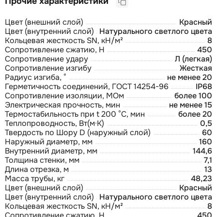
Прочие характеристики
Цвет (внешний слой)
Красный
Цвет (внутренний слой)
Натурального светлого цвета
Кольцевая жесткость SN, кН/м²
8
Сопротивление сжатию, Н
450
Сопротивление удару
Л (легкая)
Сопротивление изгибу
Жесткая
Радиус изгиба, °
не менее 20
Герметичность соединений, ГОСТ 14254-96
IP68
Сопротивление изоляции, МОм
более 100
Электрическая прочность, мин
не менее 15
Термостабильность при t 200 °С, мин
более 20
Теплопроводность, Вт(м·К)
0,5
Твердость по Шору D (наружный слой)
60
Наружный диаметр, мм
160
Внутренний диаметр, мм
144,6
Толщина стенки, мм
7,1
Длина отрезка, м
13
Масса трубы, кг
48,23
Цвет (внешний слой)
Красный
Цвет (внутренний слой)
Натурального светлого цвета
Кольцевая жесткость SN, кН/м²
8
Сопротивление сжатию, Н
450