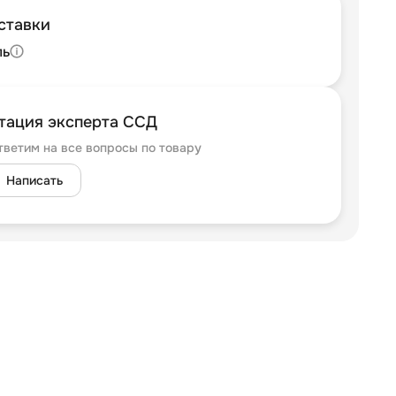
ставки
ль
тация эксперта ССД
тветим на все вопросы по товару
Написать