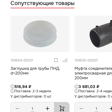
Сопутствующие товары
110604-00137
110605-00207
Заглушка для трубы ПНД,
Муфта соединител
d=200мм
электросварная дл
200мм
516,94 ₽
3 681,03 ₽
2-3 недели
2-4 неде
У дистрибьюторов: 0 шт
У дистрибьюторов: 0 
шт
шт