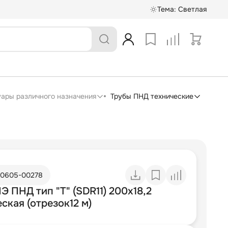
Тема:
Светлая
суары различного назначения
Трубы ПНД технические
10605-00278
Э ПНД тип "Т" (SDR11) 200х18,2
ская (отрезок12 м)