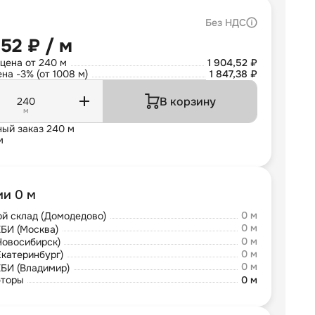
Без НДС
,52 ₽ / м
цена от 240 м
1 904,52 ₽
на -3% (от 1008 м)
1 847,38 ₽
В корзину
м
ый заказ 240 м
м
ии 0 м
0 м
й склад (Домодедово)
0 м
БИ (Москва)
0 м
Новосибирск)
0 м
Екатеринбург)
0 м
БИ (Владимир)
юторы
0 м