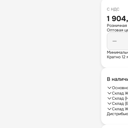
С НДС
1 904
Розничная 
Оптовая це
Минимальн
Кратно 12 
В налич
Основно
Склад Ж
Склад (
Склад (
Склад Ж
Дистрибь