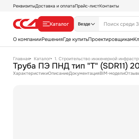
Реквизиты
Доставка и оплата
Прайс-лист
Контакты
Каталог
Везде
О компании
Решения
Где купить
Проектировщикам
К
Главная
Каталог
1. Строительство инженерной инфрастр
Труба ПЭ ПНД тип "Т" (SDR11) 2
Характеристики
Описание
Документация
BIM-модели
Отзыв