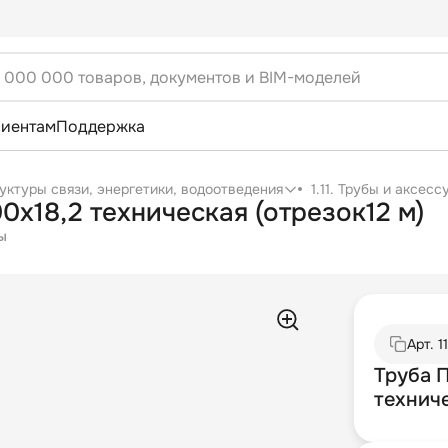
лиентам
Поддержка
уктуры связи, энергетики, водоотведения
1.11. Трубы и аксес
00х18,2 техническая (отрезок12 м)
ы
Арт.
1
Труба П
техниче