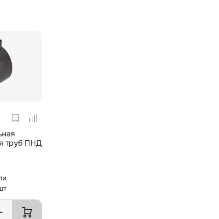
ьная
я труб ПНД
ли
шт