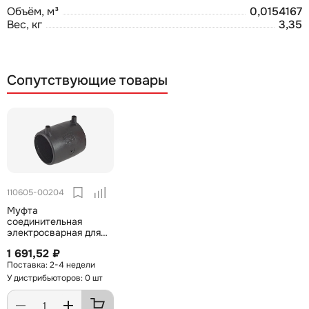
Объём, м³
0,0154167
Вес, кг
3,35
Сопутствующие товары
110605-00204
Муфта
соединительная
электросварная для
труб ПНД 140мм
1 691,52 ₽
2-4 недели
У дистрибьюторов: 0 шт