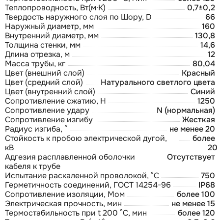
Теплопроводность, Вт(м·К)
0,7±0,2
Твердость наружного слоя по Шору, D
66
Наружный диаметр, мм
160
Внутренний диаметр, мм
130,8
Толщина стенки, мм
14,6
Длина отрезка, м
12
Масса трубы, кг
80,04
Цвет (внешний слой)
Красный
Цвет (средний слой)
Натурального светлого цвета
Цвет (внутренний слой)
Синий
Сопротивление сжатию, Н
1250
Сопротивление удару
N (нормальная)
Сопротивление изгибу
Жесткая
Радиус изгиба, °
не менее 20
Стойкость к пробою электрической дугой,
более
кВ
20
Адгезия расплавленной оболочки
Отсутствует
кабеля к трубе
Испытание раскаленной проволокой, °С
750
Герметичность соединений, ГОСТ 14254-96
IP68
Сопротивление изоляции, Мом
более 100
Электрическая прочность, мин
не менее 15
Термостабильность при t 200 °С, мин
более 120