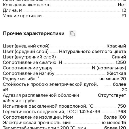
Кольцевая жесткость
Нет
Длина, м
12
Усилие протяжки
F1
Прочие характеристики
Цвет (внешний слой)
Красный
Цвет (средний слой)
Натурального светлого цвета
Цвет (внутренний слой)
Синий
Сопротивление сжатию, Н
1250
Сопротивление удару
N (нормальная)
Сопротивление изгибу
Жесткая
Радиус изгиба, °
не менее 20
Стойкость к пробою электрической дугой,
более
кВ
20
Адгезия расплавленной оболочки
Отсутствует
кабеля к трубе
Испытание раскаленной проволокой, °С
750
Герметичность соединений, ГОСТ 14254-96
IP68
Сопротивление изоляции, Мом
более 100
Электрическая прочность, мин
не менее 15
Термостабильность при t 200 °С, мин
более 120