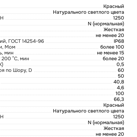
Красный
Натурального светлого цвета
 Н
1250
N (нормальная)
Жесткая
не менее 20
ий, ГОСТ 14254-96
IP68
и, Мом
более 100
ь, мин
не менее 15
 200 °С, мин
более 20
К)
0,5
оя по Шору, D
60
50
40,8
4,6
100
66,3
Красный
Натурального светлого цвета
 Н
1250
N (нормальная)
Жесткая
не менее 20