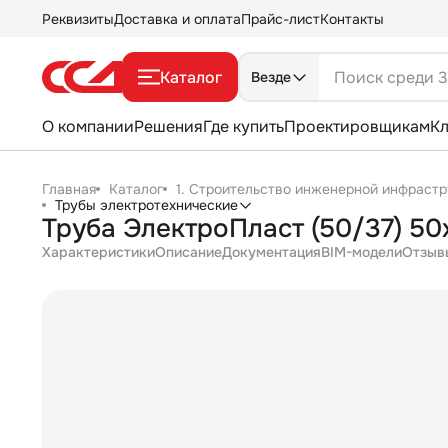
Реквизиты
Доставка и оплата
Прайс-лист
Контакты
Каталог
Везде
О компании
Решения
Где купить
Проектировщикам
К
Главная
Каталог
1. Строительство инженерной инфрастр
Трубы электротехнические
Труба ЭлектроПласт (50/37) 50х
Характеристики
Описание
Документация
BIM-модели
Отзыв