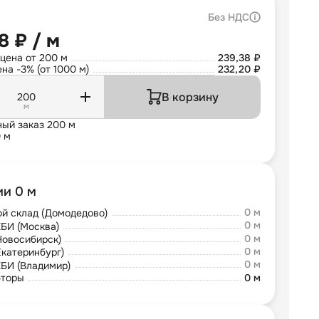
Без НДС
8 ₽ / м
цена от 200 м
239,38 ₽
на -3% (от 1000 м)
232,20 ₽
В корзину
м
ый заказ 200 м
0 м
ии 0 м
0 м
й склад (Домодедово)
0 м
БИ (Москва)
0 м
Новосибирск)
0 м
Екатеринбург)
0 м
БИ (Владимир)
юторы
0 м