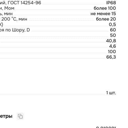
ий, ГОСТ 14254-96
IP68
и, Мом
более 100
ь, мин
не менее 15
 200 °С, мин
более 20
К)
0,5
оя по Шору, D
60
50
40,8
4,6
100
66,3
1 шт.
Логистические параметры