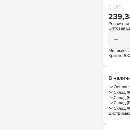
С НДС
239,3
Розничная 
Оптовая це
Минимальн
Кратно 10
В налич
Основно
Склад Ж
Склад (
Склад (
Склад Ж
Дистрибь