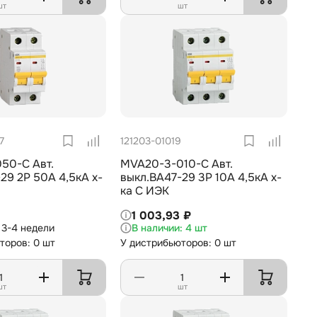
шт
шт
7
121203-01019
50-C Авт.
MVA20-3-010-C Авт.
29 2Р 50А 4,5кА х-
выкл.ВА47-29 3Р 10А 4,5кА х-
ка С ИЭК
1 003,93 ₽
3-4 недели
4 шт
торов: 0 шт
У дистрибьюторов: 0 шт
шт
шт