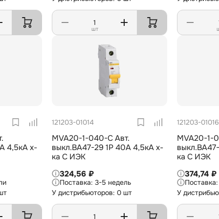
шт
121203-01014
121203-01016
.
MVA20-1-040-C Авт.
MVA20-1-0
А 4,5кА х-
выкл.ВА47-29 1Р 40А 4,5кА х-
выкл.ВА47-
ка С ИЭК
ка С ИЭК
324,56 ₽
374,74 ₽
ли
3-5 недель
шт
У дистрибьюторов: 0 шт
У дистрибью