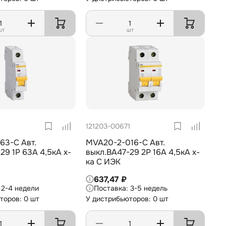
шт
шт
121203-00671
63-C Авт.
MVA20-2-016-C Авт.
29 1Р 63А 4,5кА х-
выкл.ВА47-29 2Р 16А 4,5кА х-
ка С ИЭК
637,47 ₽
2-4 недели
3-5 недель
торов: 0 шт
У дистрибьюторов: 0 шт