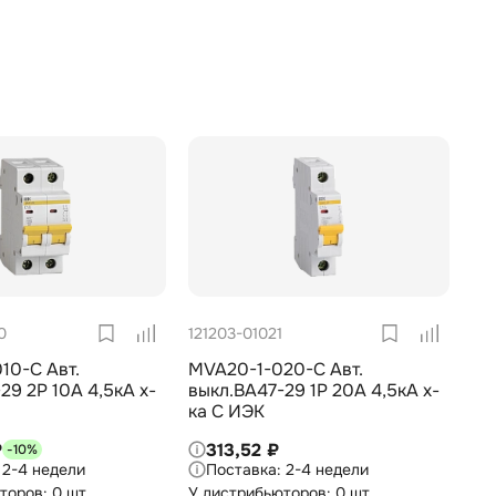
0
121203-01021
10-C Авт.
MVA20-1-020-C Авт.
29 2Р 10А 4,5кА х-
выкл.ВА47-29 1Р 20А 4,5кА х-
ка С ИЭК
₽
313,52 ₽
-10%
2-4 недели
2-4 недели
торов: 0 шт
У дистрибьюторов: 0 шт