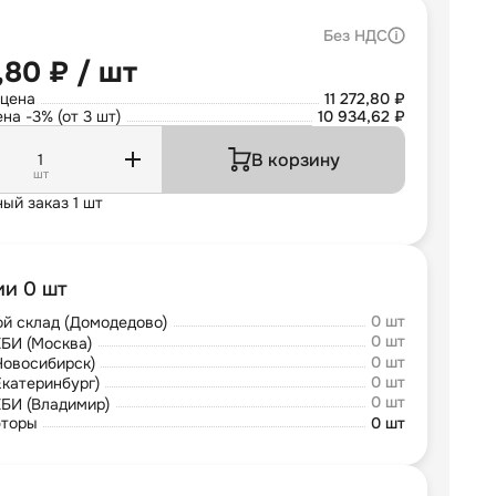
Без НДС
2,80 ₽ / шт
 цена
11 272,80 ₽
на -3% (от 3 шт)
10 934,62 ₽
В корзину
шт
ый заказ 1 шт
ии 0 шт
0 шт
й склад (Домодедово)
0 шт
БИ (Москва)
0 шт
Новосибирск)
0 шт
Екатеринбург)
0 шт
БИ (Владимир)
юторы
0 шт