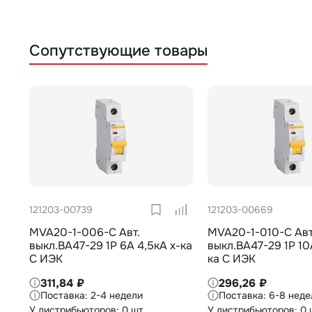
Сопутствующие товары
121203-00739
121203-00669
MVA20-1-006-C Авт.
MVA20-1-010-C Авт
выкл.ВА47-29 1Р 6А 4,5кА х-ка
выкл.ВА47-29 1Р 10
С ИЭК
ка С ИЭК
311,84 ₽
296,26 ₽
2-4 недели
6-8 неде
У дистрибьюторов: 0 шт
У дистрибьюторов: 0 