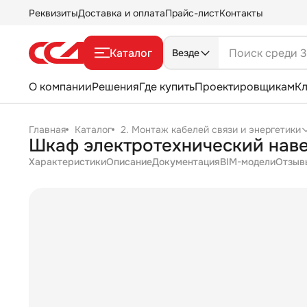
Реквизиты
Доставка и оплата
Прайс-лист
Контакты
Каталог
Везде
О компании
Решения
Где купить
Проектировщикам
К
Главная
Каталог
2. Монтаж кабелей связи и энергетики
Шкаф электротехнический нав
Характеристики
Описание
Документация
BIM-модели
Отзыв