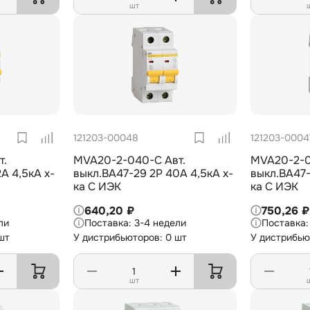
шт
121203-00048
121203-0004
т.
MVA20-2-040-C Авт.
MVA20-2-0
А 4,5кА х-
выкл.ВА47-29 2Р 40А 4,5кА х-
выкл.ВА47-
ка С ИЭК
ка С ИЭК
640,20 ₽
750,26 ₽
ли
3-4 недели
шт
У дистрибьюторов: 0 шт
У дистрибью
шт