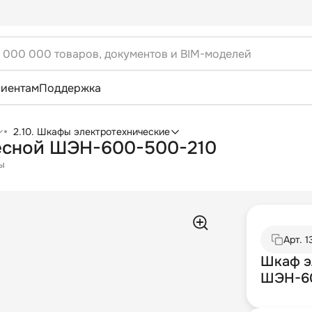
лиентам
Поддержка
2.10. Шкафы электротехнические
есной ШЭН-600-500-210
ы
Арт.
1
Шкаф э
ШЭН-60