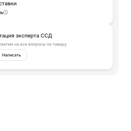
ставки
ль
тация эксперта ССД
тветим на все вопросы по товару
Написать