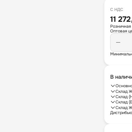
С НДС
11 27
Розничная
Оптовая це
Минимальн
В налич
Основно
Склад Ж
Склад (
Склад (
Склад Ж
Дистрибь