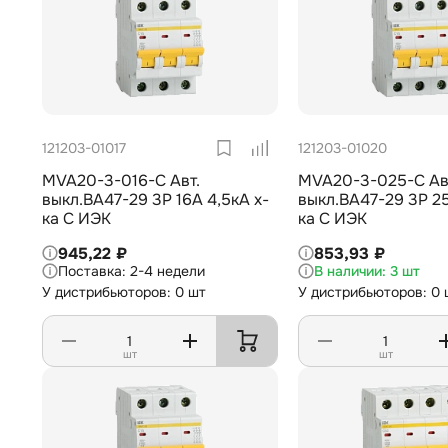
121203-01017
121203-01020
MVA20-3-016-C Авт.
MVA20-3-025-C Ав
выкл.ВА47-29 3Р 16А 4,5кА х-
выкл.ВА47-29 3Р 25
ка С ИЭК
ка С ИЭК
945,22 ₽
853,93 ₽
2-4 недели
3 шт
У дистрибьюторов: 0 шт
У дистрибьюторов: 0 
шт
шт