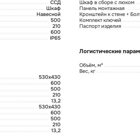
ССД
Шкаф в сборе с люком
Шкаф
Панель монтажная
Навесной
Кронштейн к стене + Бол
500
Комплект ключей
210
Паспорт изделия
600
IP65
Объём, м³
Вес, кг
530х430
600
500
210
13,2
530х430
600
500
210
13,2