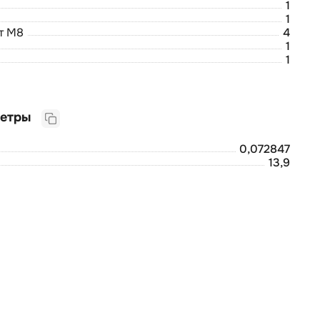
1
1
т М8
4
1
1
Логистические параметры
0,072847
13,9