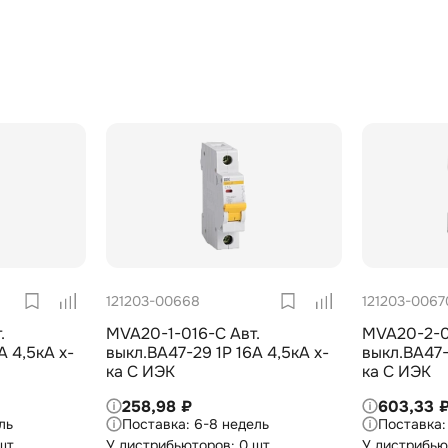
121203-00668
121203-0067
.
MVA20-1-016-C Авт.
MVA20-2-0
А 4,5кА х-
выкл.ВА47-29 1Р 16А 4,5кА х-
выкл.ВА47-
ка С ИЭК
ка С ИЭК
258,98 ₽
603,33 
ль
6-8 недель
шт
У дистрибьюторов: 0 шт
У дистрибью