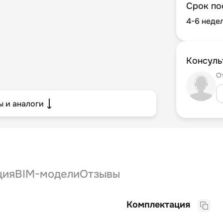
Срок по
4-6 неде
Консуль
О
 и аналоги
ция
BIM-модели
Отзывы
Комплектация