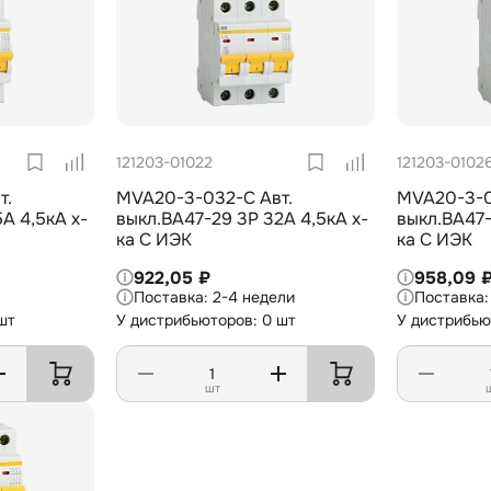
121203-01022
121203-0102
т.
MVA20-3-032-C Авт.
MVA20-3-0
А 4,5кА х-
выкл.ВА47-29 3Р 32А 4,5кА х-
выкл.ВА47-
ка С ИЭК
ка С ИЭК
922,05 ₽
958,09 
2-4 недели
шт
У дистрибьюторов: 0 шт
У дистрибью
шт