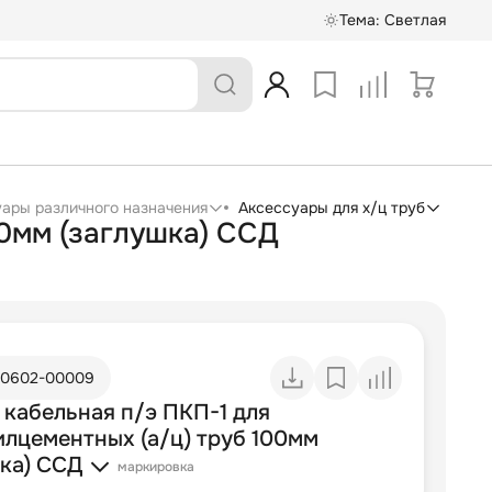
Тема:
Светлая
суары различного назначения
Аксессуары для х/ц труб
00мм (заглушка) ССД
10602-00009
 кабельная п/э ПКП-1 для
илцементных (а/ц) труб 100мм
шка) ССД
маркировка