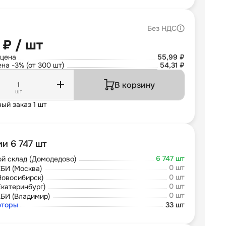
Без НДС
 ₽ / шт
 цена
55,99 ₽
на -3% (от 300 шт)
54,31 ₽
В корзину
шт
ый заказ 1 шт
ии 6 747 шт
6 747 шт
й склад (Домодедово)
0 шт
БИ (Москва)
0 шт
Новосибирск)
0 шт
Екатеринбург)
0 шт
БИ (Владимир)
юторы
33 шт