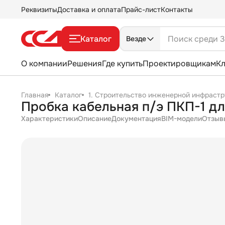
Реквизиты
Доставка и оплата
Прайс-лист
Контакты
Каталог
Везде
О компании
Решения
Где купить
Проектировщикам
К
Главная
Каталог
1. Строительство инженерной инфрастр
Пробка кабельная п/э ПКП-1 дл
Характеристики
Описание
Документация
BIM-модели
Отзыв