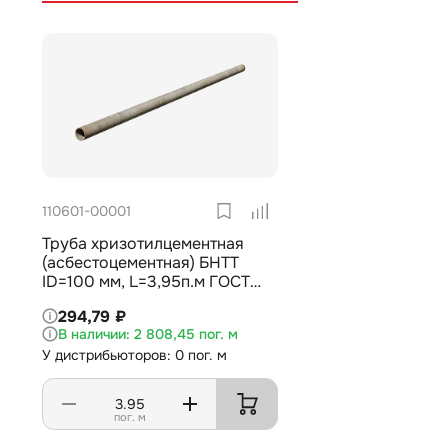
110601-00001
Труба хризотилцементная
(асбестоцементная) БНТТ
ID=100 мм, L=3,95п.м ГОСТ
31416-2009
294,79 ₽
2 808,45 пог. м
У дистрибьюторов: 0 пог. м
пог. м