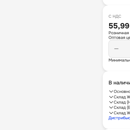
С НДС
55,99
Розничная
Оптовая це
Минимальн
В налич
Основно
Склад Ж
Склад (
Склад (
Склад Ж
Дистрибь