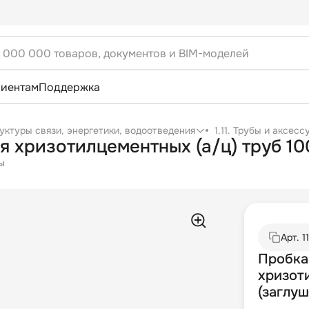
лиентам
Поддержка
уктуры связи, энергетики, водоотведения
1.11. Трубы и аксес
я хризотилцементных (а/ц) труб 1
ы
Арт.
1
Пробка
хризот
(заглу