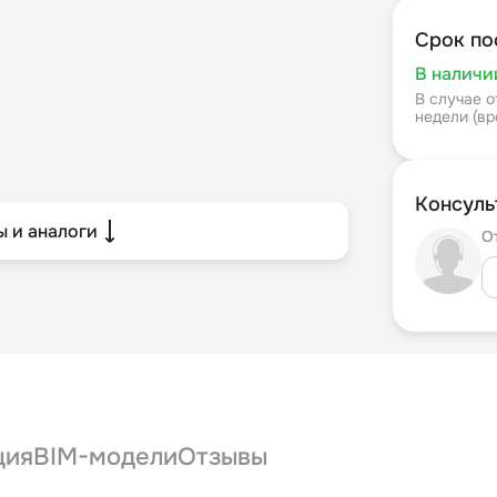
Срок по
В наличи
В случае о
недели (в
Консуль
 и аналоги
О
ция
BIM-модели
Отзывы