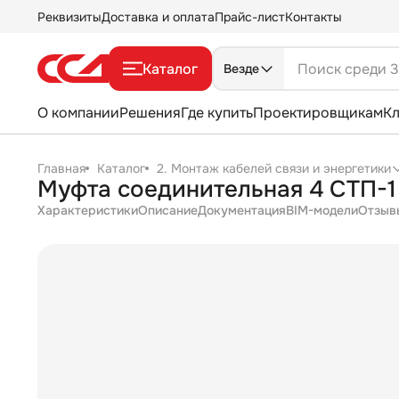
Реквизиты
Доставка и оплата
Прайс-лист
Контакты
Каталог
Везде
О компании
Решения
Где купить
Проектировщикам
К
Главная
Каталог
2. Монтаж кабелей связи и энергетики
Муфта соединительная 4 СТП-1 
Характеристики
Описание
Документация
BIM-модели
Отзыв