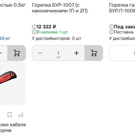
стью 0,5кг
Горелка БУР-1007 (с
Горелка г
наконечниками 1П и 2П)
БУР.П-100
12 322 ₽
Под зак
1 шт
50 кг
У дистрибьюторов: 0 шт
У дистрибью
шт
зки кабеля
форме