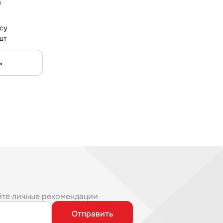
a
су
шт
ь
йте личные рекомендации
Отправить