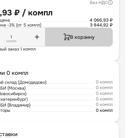
Без НДС
,93 ₽ / компл
 цена
4 066,93 ₽
на -3% (от 5 компл)
3 944,92 ₽
В корзину
компл
ый заказ 1 компл
ии 0 компл
0 компл
й склад (Домодедово)
0 компл
БИ (Москва)
0 компл
Новосибирск)
0 компл
Екатеринбург)
0 компл
БИ (Владимир)
юторы
0 компл
ставки