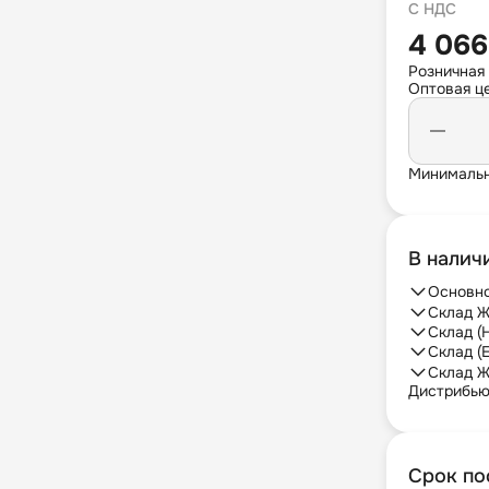
С НДС
4 066
Розничная
Оптовая це
Минимальн
В налич
Основно
Склад Ж
Склад (
Склад (
Склад Ж
Дистрибь
Срок по