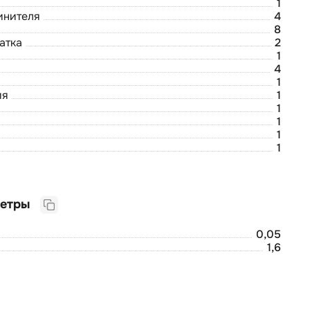
1
инителя
4
8
атка
2
1
4
1
ия
1
1
1
1
1
Логистические параметры
0,05
1,6