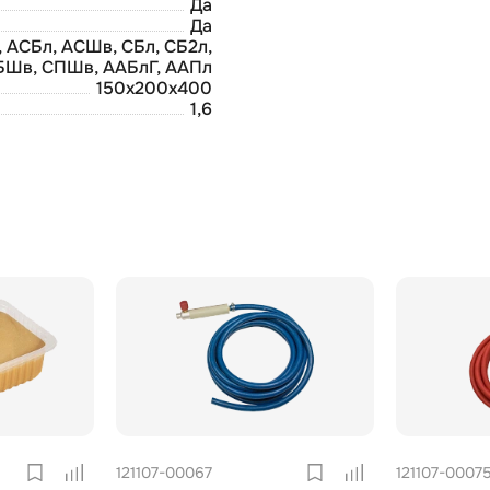
Да
Да
, АСБл, АСШв, СБл, СБ2л,
СБШв, СПШв, ААБлГ, ААПл
150x200x400
1,6
121107-00067
121107-0007