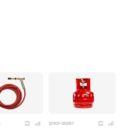
5
121107-00057