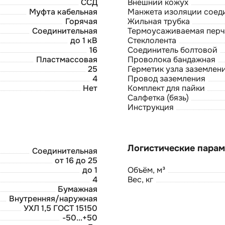
ССД
Внешний кожух
Муфта кабельная
Манжета изоляции соед
Горячая
Жильная трубка
Соединительная
Термоусаживаемая перч
до 1 кВ
Стеклолента
16
Соединитель болтовой
Пластмассовая
Проволока бандажная
25
Герметик узла заземлен
4
Провод заземления
Нет
Комплект для пайки
Салфетка (бязь)
Инструкция
Соединительная
от 16 до 25
до 1
Объём, м³
4
Вес, кг
Бумажная
Внутренняя/наружная
УХЛ 1,5 ГОСТ 15150
-50...+50