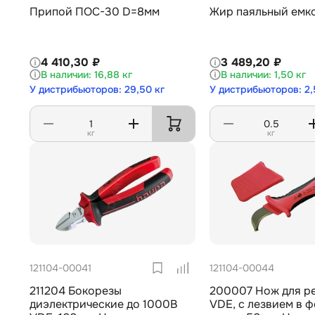
Припой ПОС-30 D=8мм
Жир паяльный емко
4 410,30 ₽
3 489,20 ₽
16,88 кг
1,50 кг
У дистрибьюторов: 29,50 кг
У дистрибьюторов: 2,
кг
кг
121104-00041
121104-00044
211204 Бокорезы
200007 Нож для ре
диэлектрические до 1000В
VDE, с лезвием в 