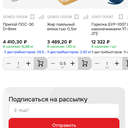
120802-00006
120802-00008
121107-00067
Припой ПОС-30
Жир паяльный
Горелка БУР-1007 
D=8мм
емкостью 0,5кг
наконечниками 1П 
2П)
4 410,30 ₽
3 489,20 ₽
12 322 ₽
16,88 кг
1,50 кг
1 шт
У дистрибьюторов: 29,50 кг
У дистрибьюторов: 2,50 кг
У дистрибьюторов: 0 
кг
кг
шт
Подписаться на рассылку
E-mail*
Отправить