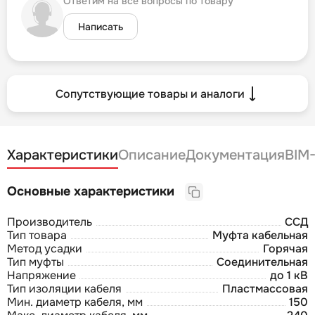
Ответим на все вопросы по товару
Написать
Сопутствующие товары и аналоги
Характеристики
Описание
Документация
BIM
Основные характеристики
Производитель
ССД
Тип товара
Муфта кабельная
Метод усадки
Горячая
Тип муфты
Соединительная
Напряжение
до 1 кВ
Тип изоляции кабеля
Пластмассовая
Мин. диаметр кабеля, мм
150