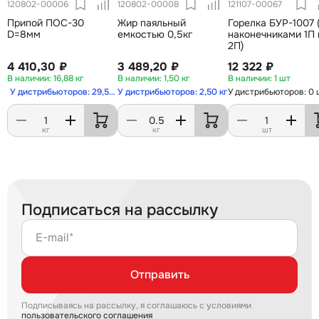
120802-00006
120802-00008
121107-00067
Припой ПОС-30
Жир паяльный
Горелка БУР-1007 
D=8мм
емкостью 0,5кг
наконечниками 1П 
2П)
4 410,30 ₽
3 489,20 ₽
12 322 ₽
16,88 кг
1,50 кг
1 шт
У дистрибьюторов: 29,50 кг
У дистрибьюторов: 2,50 кг
У дистрибьюторов: 0 
кг
кг
шт
Подписаться на рассылку
E-mail*
Отправить
Подписываясь на рассылку, я соглашаюсь с условиями
пользовательского соглашения