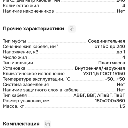
Макс. диаметр кабеля, мм
240
Количество жил
4
Наличие наконечников
Нет
Прочие характеристики
Тип муфты
Соединительная
Сечение жил кабеля, мм²
от 150 до 240
Напряжение, кВ
до 1
Число жил
4
Тип изоляции
Пластмасса
Установка
Внутренняя/наружная
Климатическое исполнение
УХЛ 1,5 ГОСТ 15150
Температура эксплуатации, °С
-50...+50
Система заземления
Нет
Наличие защитного слоя в кабеле
Нет
Тип кабеля
АВВГ, ВВГ, АПвВГ, ПвВГ
Размер упаковки, мм
150x200x860
Масса, кг
1,5
Комплектация