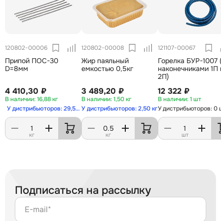
120802-00006
120802-00008
121107-00067
Припой ПОС-30
Жир паяльный
Горелка БУР-1007 
D=8мм
емкостью 0,5кг
наконечниками 1П 
2П)
4 410,30 ₽
3 489,20 ₽
12 322 ₽
16,88 кг
1,50 кг
1 шт
У дистрибьюторов: 29,50 кг
У дистрибьюторов: 2,50 кг
У дистрибьюторов: 0 
кг
кг
шт
Подписаться на рассылку
E-mail*