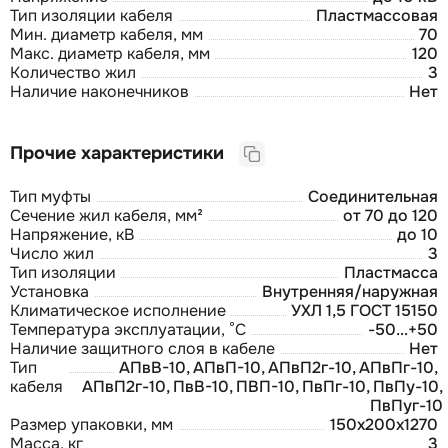
Тип изоляции кабеля
Пластмассовая
Мин. диаметр кабеля, мм
70
Макс. диаметр кабеля, мм
120
Количество жил
3
Наличие наконечников
Нет
Прочие характеристики
Тип муфты
Соединительная
Сечение жил кабеля, мм²
от 70 до 120
Напряжение, кВ
до 10
Число жил
3
Тип изоляции
Пластмасса
Установка
Внутренняя/наружная
Климатическое исполнение
УХЛ 1,5 ГОСТ 15150
Температура эксплуатации, °С
-50...+50
Наличие защитного слоя в кабеле
Нет
Тип
АПвВ-10, АПвП-10, АПвП2г-10, АПвПг-10,
кабеля
АПвП2г-10, ПвВ-10, ПВП-10, ПвПг-10, ПвПу-10,
ПвПуг-10
Размер упаковки, мм
150x200x1270
Масса, кг
3