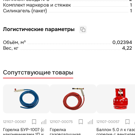
Комплект маркеров и стяжек
1
Силикагель (пакет)
1
Логистические параметры
Объём, м³
0,02394
Вес, кг
4,22
Сопутствующие товары
121107-00067
121107-00075
121107-00057
Горелка БУР-1007 (с
Горелка
Баллон 5.0 л к газ
наконечниками 1П и
газовоздушная
горелке с вентиле