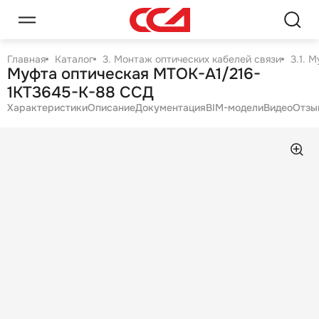
Главная
Каталог
3. Монтаж оптических кабелей связи
3.1. 
Муфта оптическая МТОК-А1/216-
1КТ3645-К-88 ССД
Характеристики
Описание
Документация
BIM-модели
Видео
Отзы