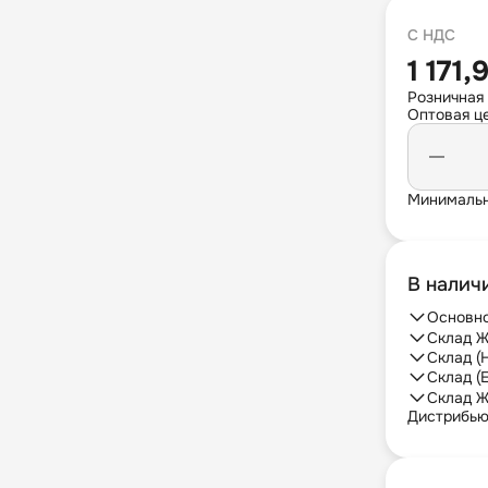
С НДС
1 171,
Розничная
Оптовая це
Минимальн
В налич
Основно
Склад Ж
Склад (
Склад (
Склад Ж
Дистрибь