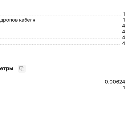
1
 дропов кабеля
1
4
4
4
4
Логистические параметры
0,00624
1