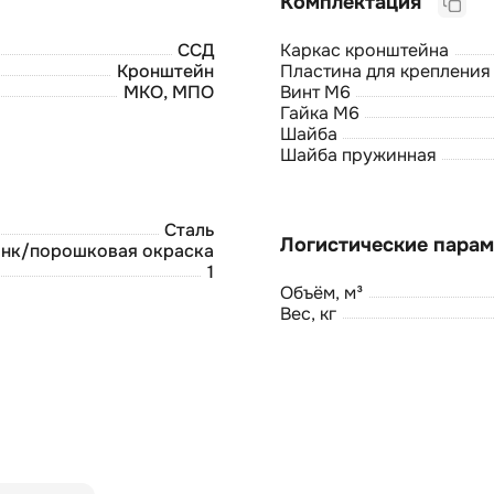
Комплектация
ССД
Каркас кронштейна
Кронштейн
Пластина для крепления
МКО, МПО
Винт М6
Гайка М6
Шайба
Шайба пружинная
Сталь
нк/порошковая окраска
1
Объём, м³
Вес, кг