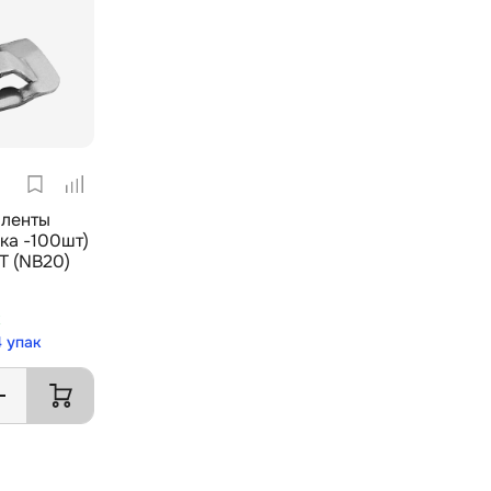
 ленты
ка -100шт)
Т (NB20)
к
4 упак