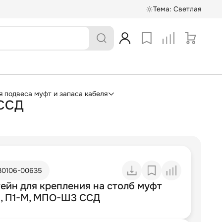
Тема:
Светлая
я подвеса муфт и запаса кабеля
 ССД
30106-00635
ейн для крепления на столб муфт
, П1-М, МПО-Ш3 ССД