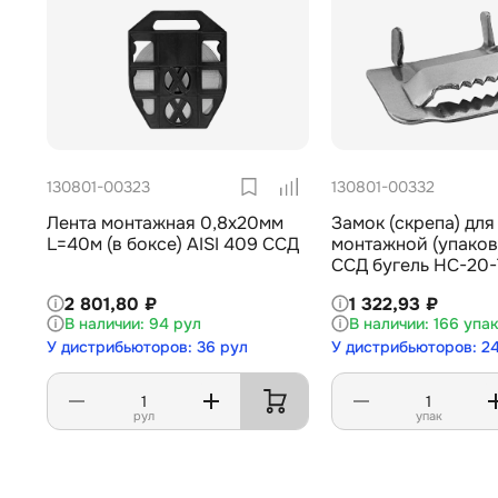
130801-00323
130801-00332
Лента монтажная 0,8х20мм
Замок (скрепа) для
L=40м (в боксе) AISI 409 ССД
монтажной (упаков
ССД бугель НС-20-
2 801,80 ₽
1 322,93 ₽
94 рул
166 упа
У дистрибьюторов: 36 рул
У дистрибьюторов: 2
рул
упак