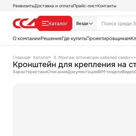
Реквизиты
Доставка и оплата
Прайс-лист
Контакты
Каталог
Везде
О компании
Решения
Где купить
Проектировщикам
К
Главная
Каталог
3. Монтаж оптических кабелей связи
Кронштейн для крепления на 
Характеристики
Описание
Документация
BIM-модели
Видео