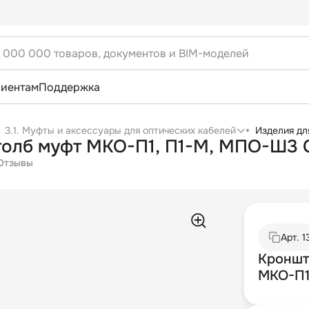
лиентам
Поддержка
3.1. Муфты и аксессуары для оптических кабелей
Изделия дл
столб муфт МКО-П1, П1-М, МПО-Ш3
Отзывы
Арт.
1
Кроншт
МКО-П1