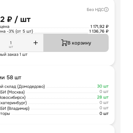
Без НДС
92 ₽ / шт
 цена
1 171,92 ₽
на -3% (от 5 шт)
1 136,76 ₽
В корзину
шт
ый заказ 1 шт
ии 58 шт
30 шт
й склад (Домодедово)
0 шт
БИ (Москва)
28 шт
Новосибирск)
0 шт
Екатеринбург)
0 шт
БИ (Владимир)
юторы
0 шт