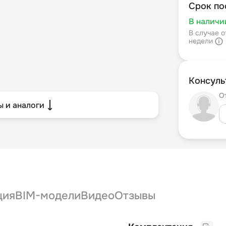
Срок по
В наличи
В случае о
недели
Консуль
О
 и аналоги
ция
BIM-модели
Видео
Отзывы