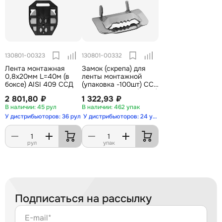
130801-00323
130801-00332
Лента монтажная
Замок (скрепа) для
0,8х20мм L=40м (в
ленты монтажной
боксе) AISI 409 ССД
(упаковка -100шт) ССД
бугель НС-20-Т (NB20)
2 801,80 ₽
1 322,93 ₽
45 рул
462 упак
У дистрибьюторов: 36 рул
У дистрибьюторов: 24 упак
рул
упак
Подписаться на рассылку
E-mail*