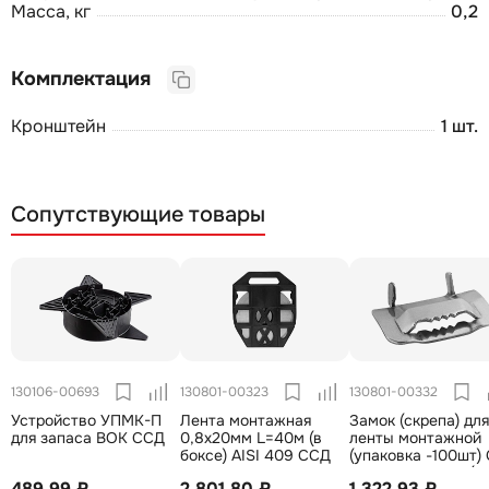
Масса, кг
0,2
Комплектация
Кронштейн
1 шт.
Сопутствующие товары
130106-00693
130801-00323
130801-00332
Устройство УПМК-П
Лента монтажная
Замок (скрепа) для
для запаса ВОК ССД
0,8х20мм L=40м (в
ленты монтажной
боксе) AISI 409 ССД
(упаковка -100шт)
бугель НС-20-Т (N
489,99 ₽
2 801,80 ₽
1 322,93 ₽