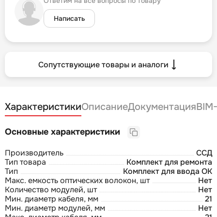
Ответим на все вопросы по товару
Написать
Сопутствующие товары и аналоги
Характеристики
Описание
Документация
BIM
Основные характеристики
Производитель
ССД
Тип товара
Комплект для ремонта
Тип
Комплект для ввода ОК
Макс. емкость оптических волокон, шт
Нет
Количество модулей, шт
Нет
Мин. диаметр кабеля, мм
21
Мин. диаметр модулей, мм
Нет