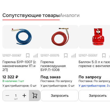
Сопутствующие товары
Аналоги
121107-00067
121107-00075
121107-00057
Горелка БУР-1007 (с
Горелка
Баллон 5.0 л к газ
наконечниками 1П и
газовоздушная
горелке с вентиле
2П)
БУР.П-1008
12 322 ₽
Под заказ
По запросу
1 шт
По запросу
По запрос
У дистрибьюторов: 0 шт
У дистрибьюторов: 0 шт
У дистрибьюторов: 3
Запросить
Запросить
шт