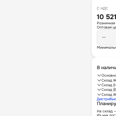
С НДС
10 52
Розничная
Оптовая це
Минимальн
В налич
Основно
Склад Ж
Склад (
Склад (
Склад Ж
Дистрибь
Планиру
На склад 
Из них дос