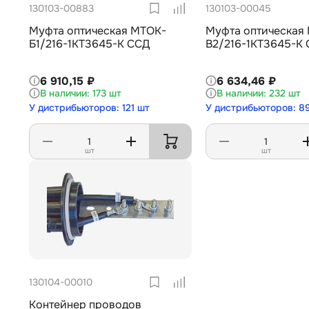
130103-00883
130103-00045
Муфта оптическая МТОК-
Муфта оптическая
Б1/216-1КТ3645-К ССД
В2/216-1КТ3645-К
6 910,15 ₽
6 634,46 ₽
173 шт
232 шт
У дистрибьюторов: 121 шт
У дистрибьюторов: 8
шт
шт
130104-00010
Контейнер проводов