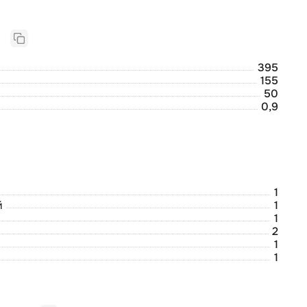
Габаритные размеры:
395
155
50
0,9
1
й
1
1
2
1
1