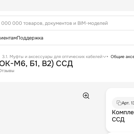
лиентам
Поддержка
3.1. Муфты и аксессуары для оптических кабелей
Общие акс
ОК-М6, Б1, В2) ССД
Отзывы
Арт.
1
Комплек
ССД