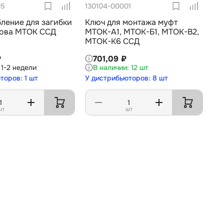
05
130104-00001
ление для загибки
Ключ для монтажа муфт
ова МТОК ССД
МТОК-А1, МТОК-Б1, МТОК-В2,
МТОК-К6 ССД
₽
701,09 ₽
1-2 недели
12 шт
торов: 1 шт
У дистрибьюторов: 8 шт
шт
шт