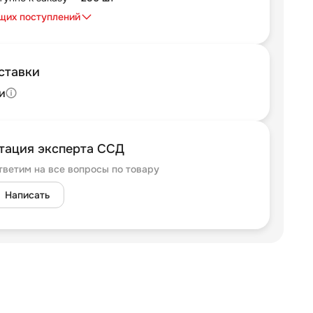
щих поступлений
ставки
и
тация эксперта ССД
тветим на все вопросы по товару
Написать