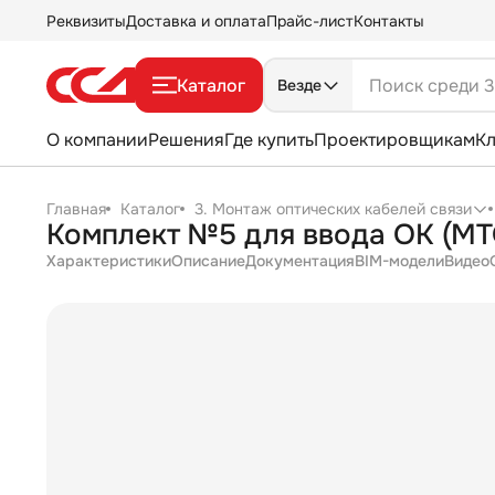
Реквизиты
Доставка и оплата
Прайс-лист
Контакты
Каталог
Везде
О компании
Решения
Где купить
Проектировщикам
К
Главная
Каталог
3. Монтаж оптических кабелей связи
Комплект №5 для ввода ОК (МТ
Характеристики
Описание
Документация
BIM-модели
Видео