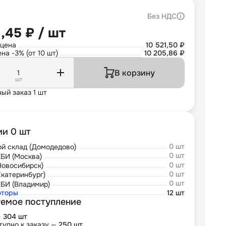
Без НДС
1,45 ₽ / шт
 цена
10 521,50 ₽
на -3% (от 10 шт)
10 205,86 ₽
В корзину
шт
ый заказ 1 шт
ии 0 шт
0 шт
й склад (Домодедово)
0 шт
БИ (Москва)
0 шт
Новосибирск)
0 шт
Екатеринбург)
0 шт
БИ (Владимир)
юторы
12 шт
емое поступление
—
304 шт
тупно к заказу —
250 шт