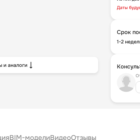
Даты буду
Срок по
1-2 недел
 и аналоги
Консуль
О
ция
BIM-модели
Видео
Отзывы