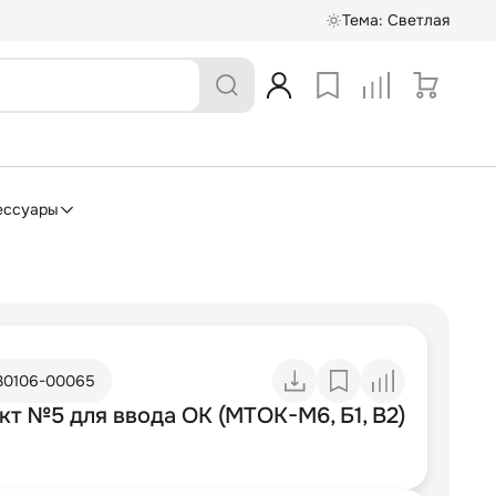
Тема:
Светлая
ессуары
30106-00065
т №5 для ввода ОК (МТОК-М6, Б1, В2)