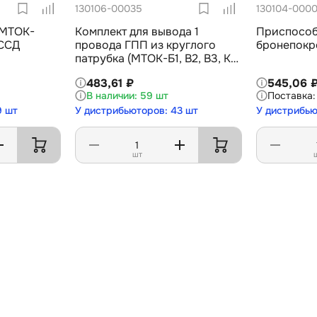
130106-00035
130104-000
 МТОК-
Комплект для вывода 1
Приспособ
 ССД
провода ГПП из круглого
бронепокр
патрубка (МТОК-Б1, В2, В3, К6,
М6, ББ) ССД
483,61 ₽
545,06 
59 шт
9 шт
У дистрибьюторов: 43 шт
У дистрибью
шт