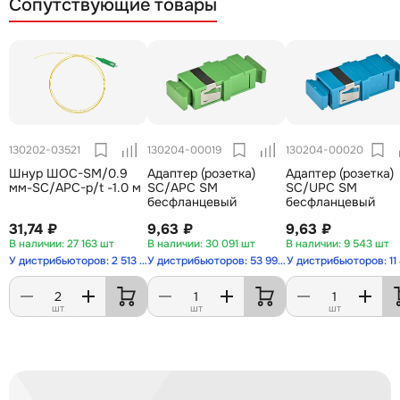
Сопутствующие товары
130202-03521
130204-00019
130204-00020
Шнур ШОС-SM/0.9
Адаптер (розетка)
Адаптер (розетка)
мм-SC/APC-p/t -1.0 м
SC/APC SM
SC/UPC SM
бесфланцевый
бесфланцевый
31,74 ₽
9,63 ₽
9,63 ₽
27 163 шт
30 091 шт
9 543 шт
У дистрибьюторов: 2 513 шт
У дистрибьюторов: 53 993 шт
У дистрибьюторов: 11
шт
шт
шт