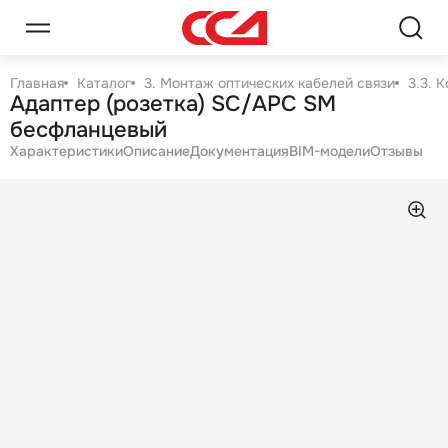
Главная
Каталог
3. Монтаж оптических кабелей связи
3.3. 
Адаптер (розетка) SC/APC SM
бесфланцевый
Характеристики
Описание
Документация
BIM-модели
Отзывы