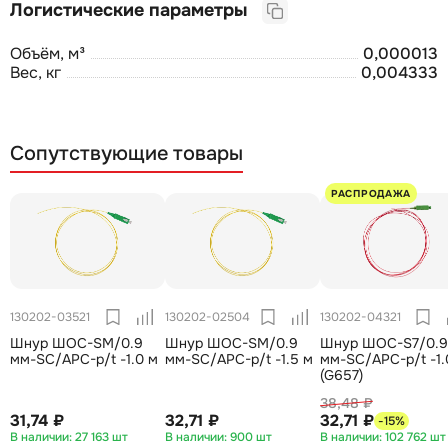
Логистические параметры
Объём, м³
0,000013
Вес, кг
0,004333
Сопутствующие товары
РАСПРОДАЖА
130202-03521
130202-02504
130202-04321
Шнур ШОС-SM/0.9
Шнур ШОС-SM/0.9
Шнур ШОС-S7/0.9
мм-SC/APC-p/t -1.0 м
мм-SC/APC-p/t -1.5 м
мм-SC/APC-p/t -1.0 м
(G657)
38,48 ₽
31,74 ₽
32,71 ₽
32,71 ₽
-15%
27 163 шт
900 шт
102 762 шт