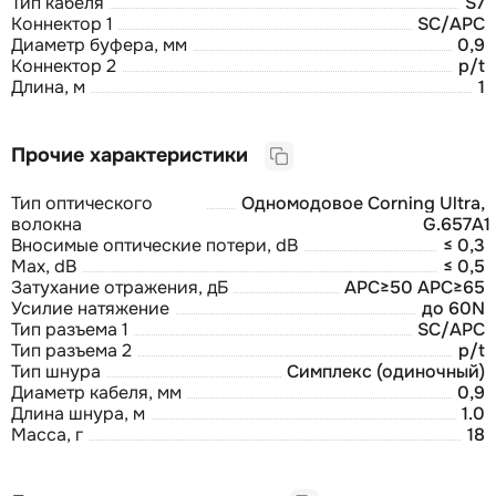
Тип кабеля
S7
Коннектор 1
SC/APC
Диаметр буфера, мм
0,9
Коннектор 2
p/t
Длина, м
1
Прочие характеристики
Тип оптического
Одномодовое Corning Ultra,
волокна
G.657A1
Вносимые оптические потери, dB
≤ 0,3
Max, dB
≤ 0,5
Затухание отражения, дБ
APC≥50 APC≥65
Усилие натяжение
до 60N
Тип разъема 1
SC/APC
Тип разъема 2
p/t
Тип шнура
Симплекс (одиночный)
Диаметр кабеля, мм
0,9
Длина шнура, м
1.0
Масса, г
18