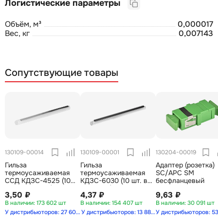
Логистические параметры
Объём, м³
0,000017
Вес, кг
0,007143
Сопутствующие товары
130109-00014
130109-00001
130204-00019
Гильза
Гильза
Адаптер (розетка)
термоусаживаемая
термоусаживаемая
SC/APC SM
ССД КДЗС-4525 (10
КДЗС-6030 (10 шт. в
бесфланцевый
шт.в упаковке)
упаковке)
3,50 ₽
4,37 ₽
9,63 ₽
173 602 шт
154 407 шт
30 091 шт
У дистрибьюторов: 27 607 шт
У дистрибьюторов: 13 886 шт
У дистрибьюторов: 53