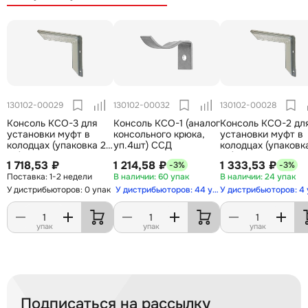
130102-00029
130102-00032
130102-00028
Консоль КСО-3 для
Консоль КСО-1 (аналог
Консоль КСО-2 дл
установки муфт в
консольного крюка,
установки муфт в
колодцах (упаковка 2
уп.4шт) ССД
колодцах (упаковк
шт) ССД
шт) ССД
1 718,53 ₽
1 214,58 ₽
1 333,53 ₽
-3%
-3%
1-2 недели
60 упак
24 упак
У дистрибьюторов: 0 упак
У дистрибьюторов: 44 упак
У дистрибьюторов: 4 
упак
упак
упак
Подписаться на рассылку