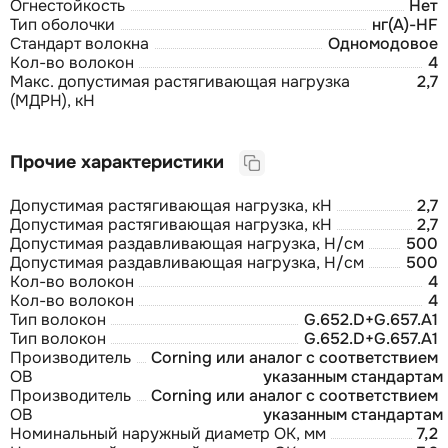
Огнестойкость
Нет
Тип оболочки
нг(А)-HF
Стандарт волокна
Одномодовое
Кол-во волокон
4
Макс. допустимая растягивающая нагрузка
2,7
(МДРН), кН
Прочие характеристики
Допустимая растягивающая нагрузка, кН
2,7
Допустимая растягивающая нагрузка, кН
2,7
Допустимая раздавливающая нагрузка, Н/см
500
Допустимая раздавливающая нагрузка, Н/см
500
Кол-во волокон
4
Кол-во волокон
4
Тип волокон
G.652.D+G.657.A1
Тип волокон
G.652.D+G.657.A1
Производитель
Corning или аналог с соответствием
ОВ
указанным стандартам
Производитель
Corning или аналог с соответствием
ОВ
указанным стандартам
Номинальный наружный диаметр ОК, мм
7,2