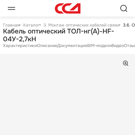
Главная
Каталог
3. Монтаж оптических кабелей связи
3.6. 
Кабель оптический ТОЛ-нг(А)-HF-
04У-2,7кН
Характеристики
Описание
Документация
BIM-модели
Видео
Отзы