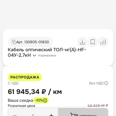
Арт.
130905-01830
Кабель оптический ТОЛ-нг(А)-HF-
04У-2,7кН
маркировка
РАСПРОДАЖА
С НДС
Без НДС
61 945,34 ₽ / км
Ваша скидка
-10%
Розничная цена
68 828,16 ₽
В корзину