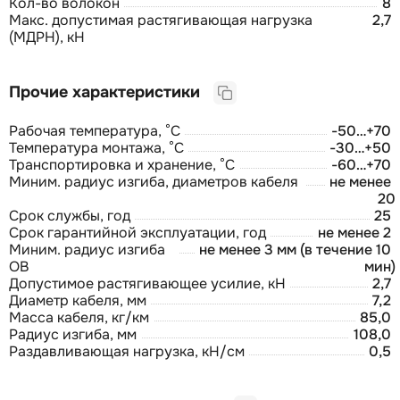
Кол-во волокон
8
Макс. допустимая растягивающая нагрузка
2,7
(МДРН), кН
Прочие характеристики
Рабочая температура, °С
-50…+70
Температура монтажа, °С
-30…+50
Транспортировка и хранение, °С
-60…+70
Миним. радиус изгиба, диаметров кабеля
не менее
20
Срок службы, год
25
Срок гарантийной эксплуатации, год
не менее 2
Миним. радиус изгиба
не менее 3 мм (в течение 10
ОВ
мин)
Допустимое растягивающее усилие, кН
2,7
Диаметр кабеля, мм
7,2
Масса кабеля, кг/км
85,0
Радиус изгиба, мм
108,0
Раздавливающая нагрузка, кН/см
0,5