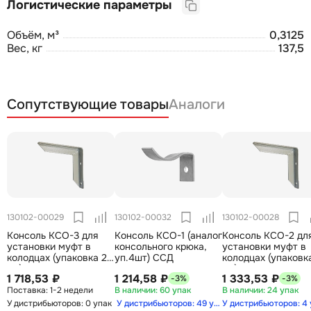
Логистические параметры
Объём, м³
0,3125
Вес, кг
137,5
Сопутствующие товары
Аналоги
130102-00029
130102-00032
130102-00028
Консоль КСО-3 для
Консоль КСО-1 (аналог
Консоль КСО-2 дл
установки муфт в
консольного крюка,
установки муфт в
колодцах (упаковка 2
уп.4шт) ССД
колодцах (упаковк
шт) ССД
шт) ССД
1 718,53 ₽
1 214,58 ₽
1 333,53 ₽
-3%
-3%
1-2 недели
60 упак
24 упак
У дистрибьюторов: 0 упак
У дистрибьюторов: 49 упак
У дистрибьюторов: 4 