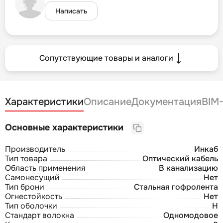
Написать
Сопутствующие товары и аналоги
Характеристики
Описание
Документация
BIM
Основные характеристики
Производитель
Инкаб
Тип товара
Оптический кабель
Область применения
В канализацию
Самонесущий
Нет
Тип брони
Стальная гофролента
Огнестойкость
Нет
Тип оболочки
Н
Стандарт волокна
Одномодовое