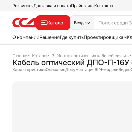
Реквизиты
Доставка и оплата
Прайс-лист
Контакты
Каталог
Везде
О компании
Решения
Где купить
Проектировщикам
К
Главная
Каталог
3. Монтаж оптических кабелей связи
Кабель оптический ДПО-П-16У (
Характеристики
Описание
Документация
BIM-модели
Видео