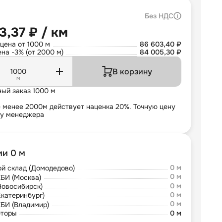
Без НДС
3,37 ₽ / км
цена от 1000 м
86 603,40 ₽
на -3% (от 2000 м)
84 005,30 ₽
В корзину
м
ый заказ 1000 м
е менее 2000м действует наценка 20%. Точную цену
 у менеджера
ии 0 м
0 м
й склад (Домодедово)
0 м
БИ (Москва)
0 м
Новосибирск)
0 м
Екатеринбург)
0 м
БИ (Владимир)
юторы
0 м