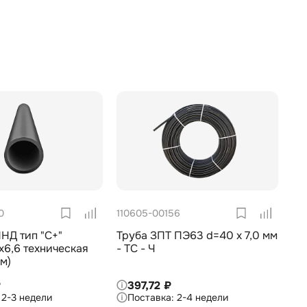
0
110605-00156
НД тип "С+"
Труба ЗПТ ПЭ63 d=40 х 7,0 мм
0х6,6 техническая
- ТС - Ч
 м)
₽
397,72 ₽
2-3 недели
2-4 недели