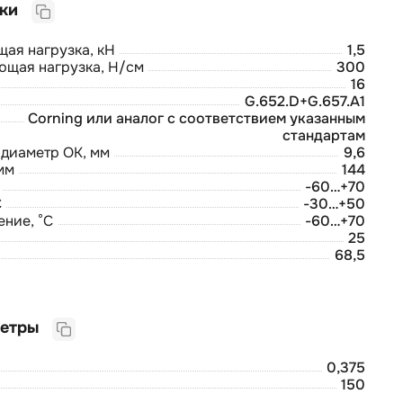
Прочие характеристики
ая нагрузка, кН
1,5
ющая нагрузка, Н/см
300
16
G.652.D+G.657.A1
Corning или аналог с соответствием указанным
стандартам
диаметр ОК, мм
9,6
мм
144
-60…+70
С
-30…+50
ние, °С
-60…+70
25
68,5
Логистические параметры
0,375
150