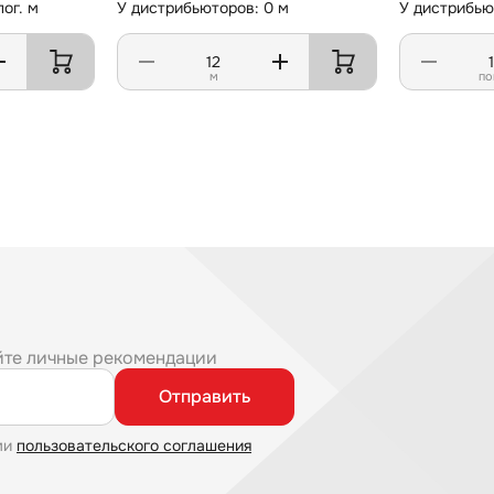
ог. м
У дистрибьюторов: 0 м
У дистрибьют
м
по
йте личные рекомендации
Отправить
ми
пользовательского соглашения