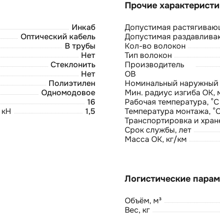
Инкаб
Допустимая растягивающ
Оптический кабель
Допустимая раздавлива
В трубы
Кол-во волокон
Нет
Тип волокон
Стеклонить
Производитель
Нет
ОВ
Полиэтилен
Номинальный наружный 
Одномодовое
Мин. радиус изгиба ОК, 
16
Рабочая температура, °С
 кН
1,5
Температура монтажа, °
Транспортировка и хране
Срок службы, лет
Масса ОК, кг/км
Объём, м³
Вес, кг