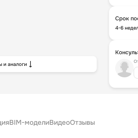
Срок по
4-6 неде
Консуль
О
 и аналоги
ция
BIM-модели
Видео
Отзывы