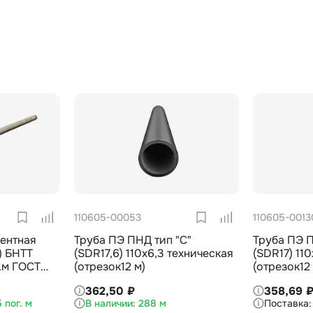
110605-00053
110605-0013
ентная
Труба ПЭ ПНД тип "С"
Труба ПЭ П
) БНТТ
(SDR17,6) 110х6,3 техническая
(SDR17) 11
.м ГОСТ
(отрезок12 м)
(отрезок12
362,50 ₽
358,69 
 пог. м
288 м