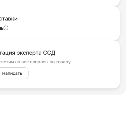
ставки
ль
тация эксперта ССД
тветим на все вопросы по товару
Написать