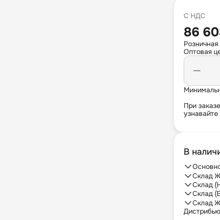
С НДС
86 60
Розничная 
Оптовая це
Минимальн
При заказ
узнавайте
В налич
Основно
Склад Ж
Склад (
Склад (
Склад Ж
Дистрибь