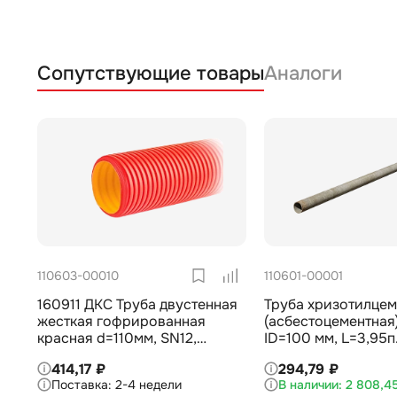
Сопутствующие товары
Аналоги
110603-00010
110601-00001
160911 ДКС Труба двустенная
Труба хризотилцем
жесткая гофрированная
(асбестоцементная
красная d=110мм, SN12,
ID=100 мм, L=3,95п
1030Н, отрезок 6 м
31416-2009
414,17 ₽
294,79 ₽
2-4 недели
2 808,45