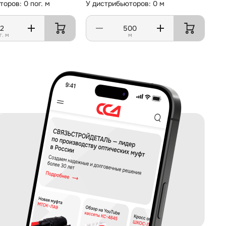
оров: 0 пог. м
У дистрибьюторов: 0 м
г. м
м