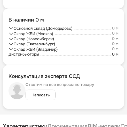
В наличии 0 м
0 м
Основной склад (Домодедово)
0 м
Склад ЖБИ (Москва)
0 м
Склад (Новосибирск)
0 м
Склад (Екатеринбург)
0 м
Склад ЖБИ (Владимир)
Дистрибьюторы
0 м
Консультация эксперта ССД
Ответим на все вопросы по товару
Написать
Характеристики
Документация
BIM-модели
О