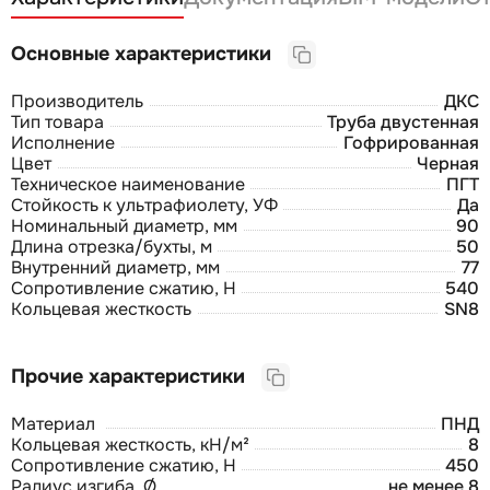
Основные характеристики
Производитель
ДКС
Тип товара
Труба двустенная
Исполнение
Гофрированная
Цвет
Черная
Техническое наименование
ПГТ
Стойкость к ультрафиолету, УФ
Да
Номинальный диаметр, мм
90
Длина отрезка/бухты, м
50
Внутренний диаметр, мм
77
Сопротивление сжатию, Н
540
Кольцевая жесткость
SN8
Прочие характеристики
Материал
ПНД
Кольцевая жесткость, кН/м²
8
Сопротивление сжатию, Н
450
Радиус изгиба, Ø
не менее 8