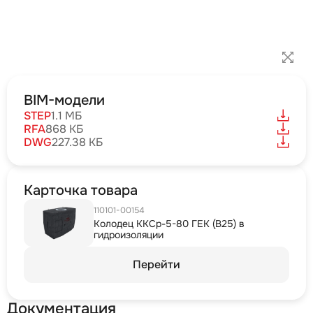
BIM-модели
STEP
1.1 МБ
RFA
868 КБ
DWG
227.38 КБ
Карточка товара
110101-00154
Колодец ККСр-5-80 ГЕК (B25) в
гидроизоляции
Перейти
Документация