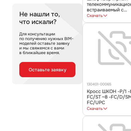
телекоммуникацио
встраиваемый с
Не нашли то,
радиопрозрачной 
Скачать
что искали?
ШТ-НСс 2+1 патч-к
делитель 1х3 ССД
Для консультации
по получению нужных BIM-
моделей оставьте заявку
и мы свяжемся с вами
в ближайшее время.
Оставьте заявку
130401-00065
Кросс ШКОН -Р/1 -8 -
FC/ST ~8 -FC/D/SM ~8 -
FC/UPC
Скачать