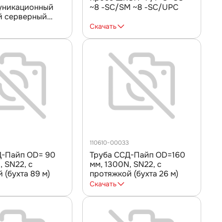
уникационный
~8 -SC/SM ~8 -SC/UPC
й серверный
",33U(800x1000)
Скачать
С-33U-800-
Ч
задняя двери
ованные ССД
110610-00033
Д-Пайп OD= 90
Труба ССД-Пайп OD=160
, SN22, с
мм, 1300N, SN22, с
 (бухта 89 м)
протяжкой (бухта 26 м)
Скачать