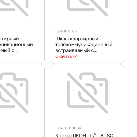
130411-01175
ртирный
Шкаф квартирный
уникационный
телекоммуникационный
емый с
встраиваемый с
зрачной дверцей
радиопрозрачной дверцей
Скачать
3 патч-корда,
ШТ-НСс пустой ССД
1х4 ССД
130401-00064
Кросс ШКОН -Р/1 -8 -SC