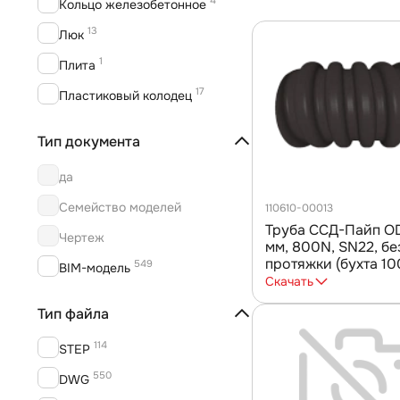
Кольцо железобетонное
13
Люк
1
Плита
17
Пластиковый колодец
1
Стойка
Тип документа
1
Панель осветительная
да
28
Труба ПАЙП
Семейство моделей
110610-00013
Акссесуар для двустенных
16
труб
Труба ССД-Пайп O
Чертеж
мм, 800N, SN22, бе
1
Кросс оптический
протяжки (бухта 10
549
BIM-модель
Скачать
37
Шкаф кабельный
Тип файла
66
Шкаф напольный
115
114
Шкаф настенный
STEP
29
550
Шкаф климатический
DWG