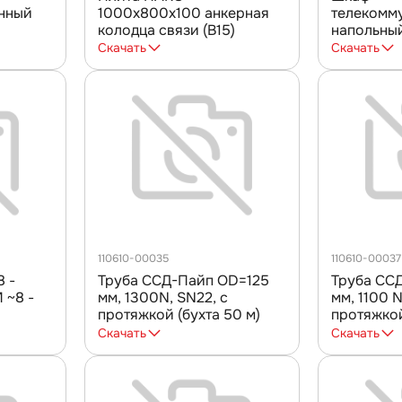
нный
1000х800х100 анкерная
телекомм
колодца связи (В15)
напольны
дверцей
черный 19
Скачать
Скачать
орд,
, ШТ-НП-
1000-ПП-
передняя,
перфорир
110610-00035
110610-00037
Труба ССД-Пайп OD=125
Труба СС
мм, 1300N, SN22, с
мм, 1100 N
протяжкой (бухта 50 м)
протяжкой
Скачать
Скачать