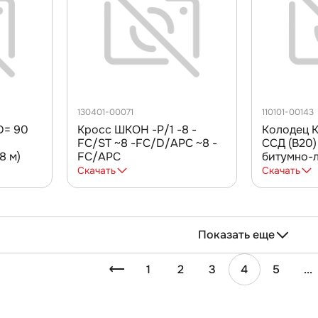
130401-00071
110101-00143
D= 90
Кросс ШКОН -Р/1 -8 -
Колодец К
FC/ST ~8 -FC/D/APC ~8 -
ССД (В20)
8 м)
FC/APC
битумно-
гидроизо
Скачать
Скачать
Показать еще
1
2
3
4
5
...