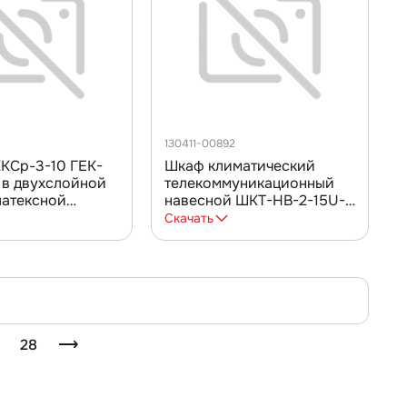
130411-00892
КСр-3-10 ГЕК-
Шкаф климатический
 в двухслойной
телекоммуникационный
латексной
навесной ШКТ-НВ-2-15U-
ляции
600-500 с крышей ССД
Скачать
28