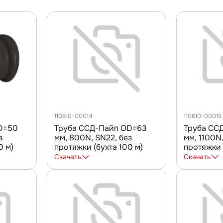
110610-00014
110610-00015
D=50
Труба ССД-Пайп OD=63
Труба СС
з
мм, 800N, SN22, без
мм, 1100N,
0 м)
протяжки (бухта 100 м)
протяжки 
Скачать
Скачать