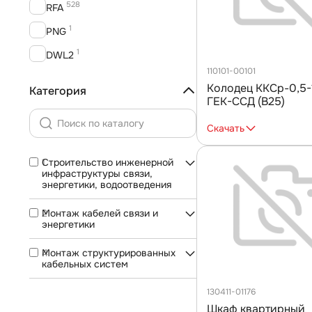
14
528
Шкаф антивандальный
RFA
1
PNG
1
DWL2
110101-00101
1
DWL
Колодец ККСр-0,5-
Категория
ГЕК-ССД (В25)
Скачать
1
Строительство инженерной
инфраструктуры связи,
энергетики, водоотведения
2
Монтаж кабелей связи и
энергетики
4
Монтаж структурированных
кабельных систем
130411-01176
Шкаф квартирный