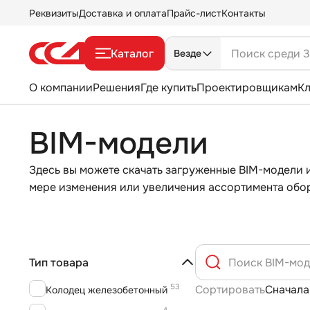
Реквизиты
Доставка и оплата
Прайс-лист
Контакты
Каталог
Везде
О компании
Решения
Где купить
Проектировщикам
К
BIM-модели
Здесь вы можете скачать загруженные BIM-модели 
мере изменения или увеличения ассортимента обор
Тип товара
53
Сортировать
Сначала
Колодец железобетонный
4