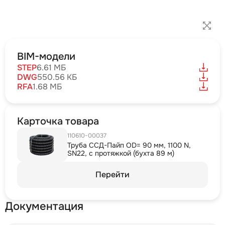
BIM-модели
STEP
6.61 МБ
DWG
550.56 КБ
RFA
1.68 МБ
Карточка товара
110610-00037
Труба ССД-Пайп OD= 90 мм, 1100 N,
SN22, с протяжкой (бухта 89 м)
Перейти
Документация