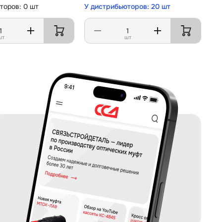
торов: 0 шт
У дистрибьюторов: 20 шт
шт
шт