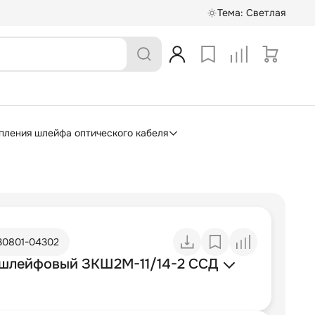
Тема:
Светлая
ления шлейфа оптического кабеля
30801-04302
шлейфовый ЗКШ2М-11/14-2 ССД