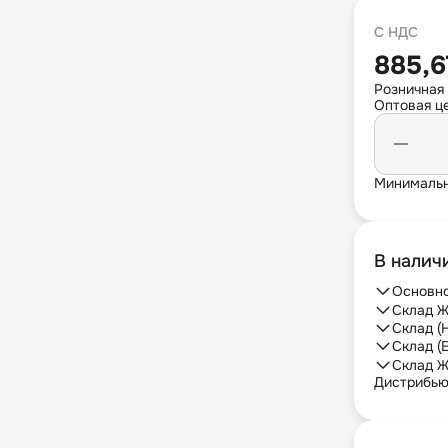
С НДС
885,6
Розничная
Оптовая це
Минимальн
В налич
Основно
Склад Ж
Склад (
Склад (
Склад Ж
Дистрибь