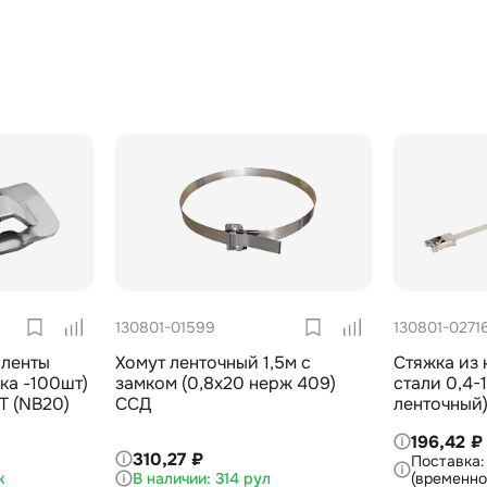
130801-01599
130801-0271
 ленты
Хомут ленточный 1,5м с
Стяжка из
ка -100шт)
замком (0,8х20 нерж 409)
стали 0,4-
Т (NB20)
ССД
ленточный
196,42 ₽
310,27 ₽
к
314 рул
(временно