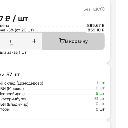
Без НДС
7 ₽ / шт
 цена
885,67 ₽
на -3% (от 20 шт)
859,10 ₽
В корзину
шт
ый заказ 1 шт
ии 57 шт
1 шт
й склад (Домодедово)
0 шт
БИ (Москва)
5 шт
Новосибирск)
51 шт
Екатеринбург)
0 шт
БИ (Владимир)
юторы
0 шт