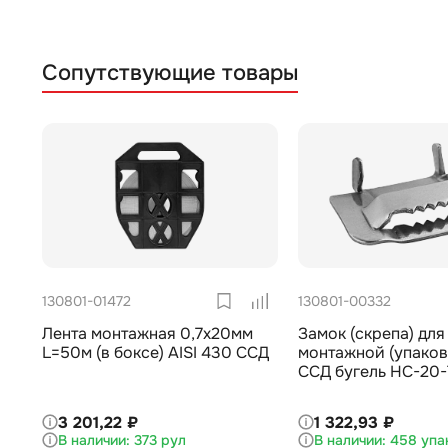
Сопутствующие товары
130801-01472
130801-00332
Лента монтажная 0,7х20мм
Замок (скрепа) для
L=50м (в боксе) AISI 430 ССД
монтажной (упаков
ССД бугель НС-20-
3 201,22 ₽
1 322,93 ₽
373 рул
458 упа