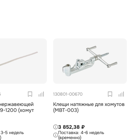
6
130801-00670
 нержавеющей
Клещи натяжные для хомутов
19-1200 (хомут
(MBT-003)
)
3 852,38 ₽
3-5 недель
4-6 недель
)
(временно)