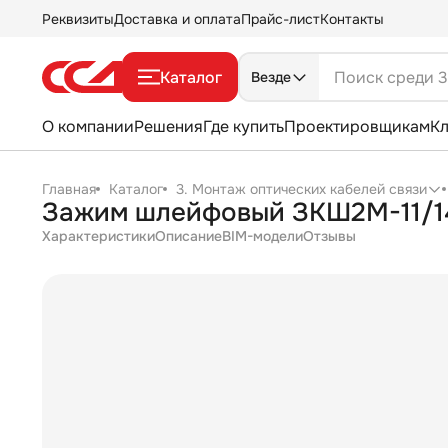
Реквизиты
Доставка и оплата
Прайс-лист
Контакты
Каталог
Везде
О компании
Решения
Где купить
Проектировщикам
К
Главная
Каталог
3. Монтаж оптических кабелей связи
Зажим шлейфовый ЗКШ2М-11/1
Характеристики
Описание
BIM-модели
Отзывы