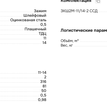
Комплектация
Зажим
ЗКШ2М-11/14-2 ССД
Шлейфовый
Оцинкованая сталь
0,5
Плашечный
ТДЦ
11
Объём, м³
14
Вес, кг
11-14
2
316
81
50
0,5
0,98