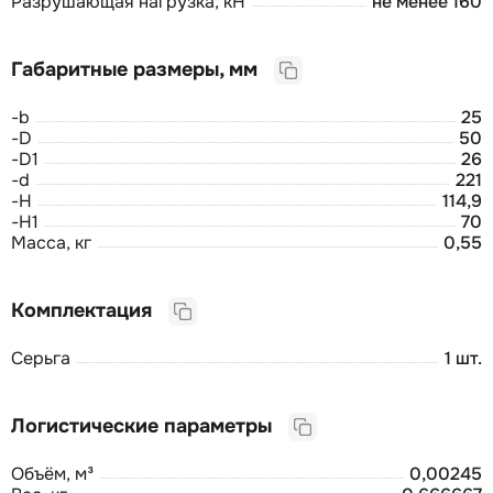
Разрушающая нагрузка, кН
не менее 160
Габаритные размеры, мм
-b
25
-D
50
-D1
26
-d
221
-H
114,9
-H1
70
Масса, кг
0,55
Комплектация
Серьга
1 шт.
Логистические параметры
Объём, м³
0,00245