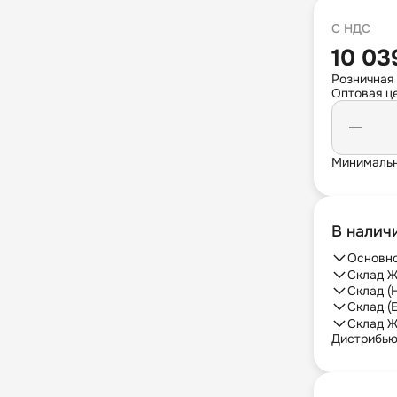
С НДС
10 03
Розничная
Оптовая це
Минимальн
В налич
Основно
Склад Ж
Склад (
Склад (
Склад Ж
Дистрибь