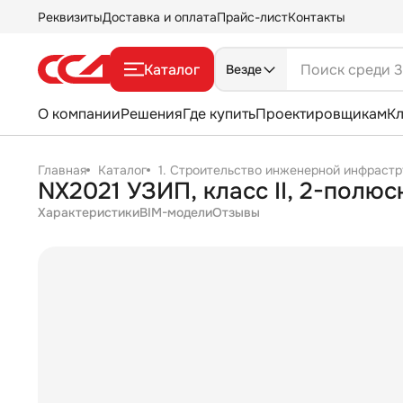
Реквизиты
Доставка и оплата
Прайс-лист
Контакты
Каталог
Везде
О компании
Решения
Где купить
Проектировщикам
К
Главная
Каталог
1. Строительство инженерной инфрастр
NX2021 УЗИП, класс II, 2-полюс
Характеристики
BIM-модели
Отзывы