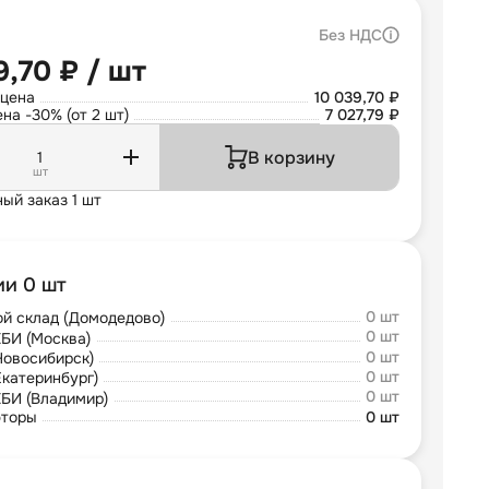
Без НДС
9,70 ₽ / шт
 цена
10 039,70 ₽
на -30% (от 2 шт)
7 027,79 ₽
В корзину
шт
ый заказ 1 шт
ии 0 шт
0 шт
й склад (Домодедово)
0 шт
БИ (Москва)
0 шт
Новосибирск)
0 шт
Екатеринбург)
0 шт
БИ (Владимир)
юторы
0 шт