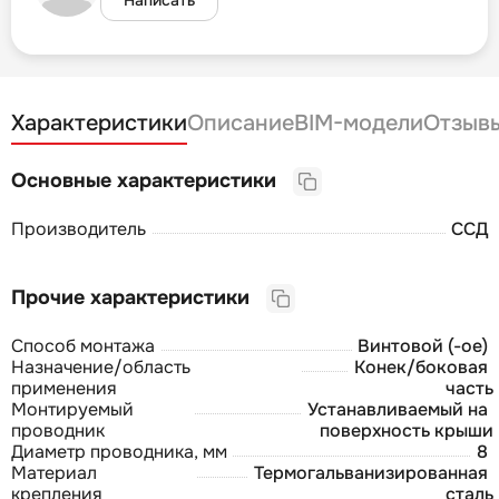
Характеристики
Описание
BIM-модели
Отзыв
Основные характеристики
Производитель
ССД
Прочие характеристики
Способ монтажа
Винтовой (-ое)
Назначение/область
Конек/боковая
применения
часть
Монтируемый
Устанавливаемый на
проводник
поверхность крыши
Диаметр проводника, мм
8
Материал
Термогальванизированная
крепления
сталь