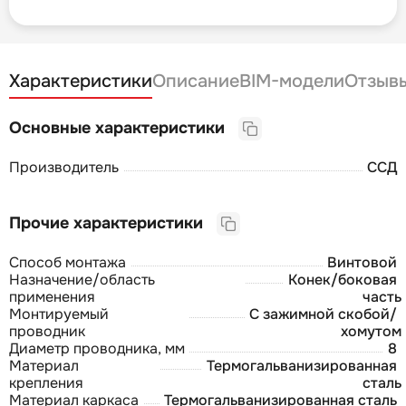
Характеристики
Описание
BIM-модели
Отзыв
Основные характеристики
Производитель
ССД
Прочие характеристики
Способ монтажа
Винтовой
Назначение/область
Конек/боковая
применения
часть
Монтируемый
С зажимной скобой/
проводник
хомутом
Диаметр проводника, мм
8
Материал
Термогальванизированная
крепления
сталь
Материал каркаса
Термогальванизированная сталь