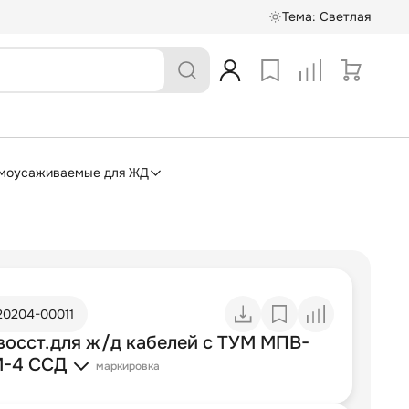
Тема:
Светлая
моусаживаемые для ЖД
20204-00011
восст.для ж/д кабелей с ТУМ МПВ-
-4 ССД
маркировка