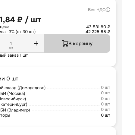
Без НДС
1,84 ₽ / шт
 цена
43 531,80 ₽
на -3% (от 30 шт)
42 225,85 ₽
В корзину
шт
ый заказ 1 шт
ии 0 шт
0 шт
й склад (Домодедово)
0 шт
БИ (Москва)
0 шт
Новосибирск)
0 шт
Екатеринбург)
0 шт
БИ (Владимир)
юторы
0 шт