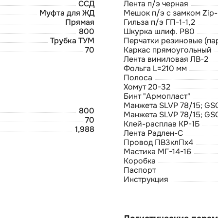
ССД
Лента п/э черная
Муфта для ЖД
Мешок п/э с замком Zip-
Прямая
Гильза п/э ГП-1-1,2
800
Шкурка шлиф. Р80
Трубка ТУМ
Перчатки резиновые (па
70
Каркас прямоугольный
Лента виниловая ЛВ-2
Фольга L=210 мм
Полоса
Хомут 20-32
Бинт "Армопласт"
Манжета SLVP 78/15; GS
800
Манжета SLVP 78/15; GS
70
Клей-расплав КР-1Б
1,988
Лента Радлен-С
Провод ПВ3клПх4
Мастика МГ-14-16
Коробка
Паспорт
Инструкция