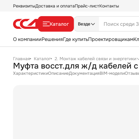
Реквизиты
Доставка и оплата
Прайс-лист
Контакты
Каталог
Везде
О компании
Решения
Где купить
Проектировщикам
К
Главная
Каталог
2. Монтаж кабелей связи и энергетики
Муфта восст.для ж/д кабелей
Характеристики
Описание
Документация
BIM-модели
Отзыв