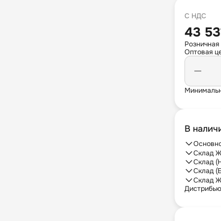
С НДС
43 53
Розничная
Оптовая це
Минимальн
В налич
Основно
Склад Ж
Склад (
Склад (
Склад Ж
Дистрибь