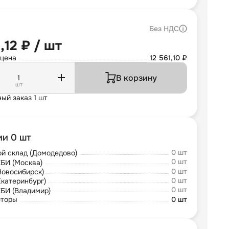
Без НДС
,12 ₽ / шт
 цена
12 561,10 ₽
В корзину
шт
ый заказ 1 шт
ии 0 шт
0 шт
й склад (Домодедово)
0 шт
БИ (Москва)
0 шт
Новосибирск)
0 шт
Екатеринбург)
0 шт
БИ (Владимир)
юторы
0 шт