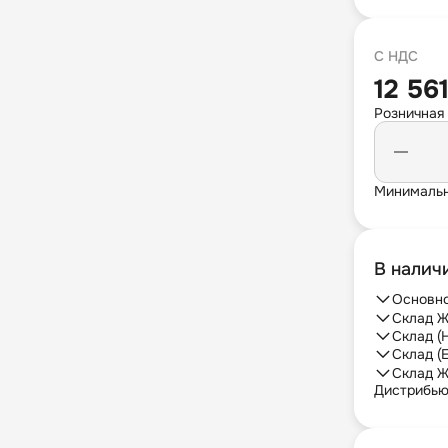
С НДС
12 561
Розничная
Минимальн
В налич
Основно
Склад Ж
Склад (
Склад (
Склад Ж
Дистрибь