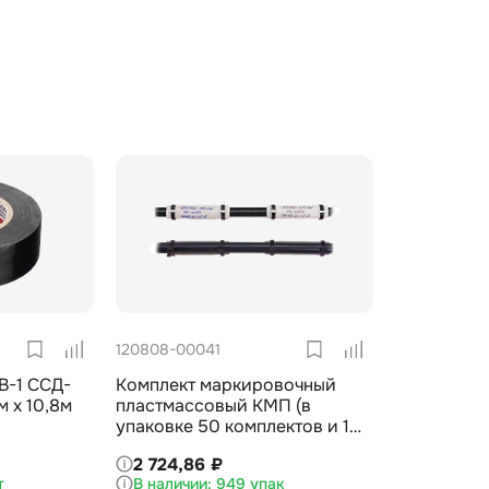
120808-00041
В-1 ССД-
Комплект маркировочный
 х 10,8м
пластмассовый КМП (в
упаковке 50 комплектов и 1
маркер) ССД
2 724,86 ₽
т
949 упак