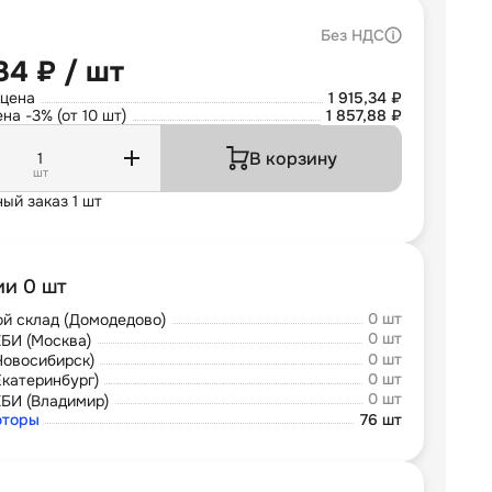
Без НДС
,34 ₽ / шт
 цена
1 915,34 ₽
на -3% (от 10 шт)
1 857,88 ₽
В корзину
шт
ый заказ 1 шт
ии 0 шт
0 шт
й склад (Домодедово)
0 шт
БИ (Москва)
0 шт
Новосибирск)
0 шт
Екатеринбург)
0 шт
БИ (Владимир)
юторы
76 шт