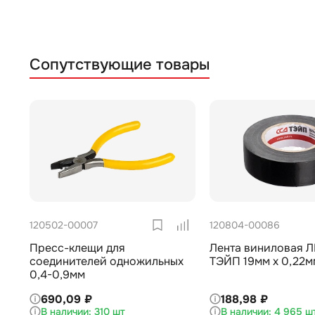
Сопутствующие товары
120502-00007
120804-00086
Пресс-клещи для
Лента виниловая Л
соединителей одножильных
ТЭЙП 19мм х 0,22мм
0,4-0,9мм
690,09 ₽
188,98 ₽
310 шт
4 965 ш