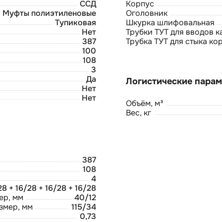
ССД
Корпус
Муфты полиэтиленовые
Оголовник
Тупиковая
Шкурка шлифовальная
Нет
Трубки ТУТ для вводов к
387
Трубка ТУТ для стыка ко
100
108
3
Да
Нет
Нет
Объём, м³
Вес, кг
387
108
4
28 + 16/28 + 16/28 + 16/28
ер, мм
40/12
змер, мм
115/34
0,73