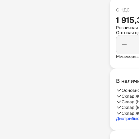
С НДС
1 915
Розничная
Оптовая це
Минимальн
В налич
Основно
Склад Ж
Склад (
Склад (
Склад Ж
Дистрибь