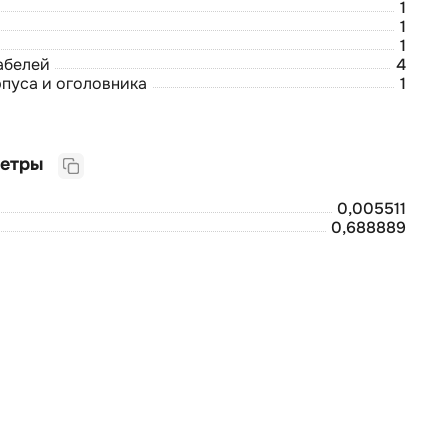
1
1
1
абелей
4
рпуса и оголовника
1
Логистические параметры
0,005511
0,688889