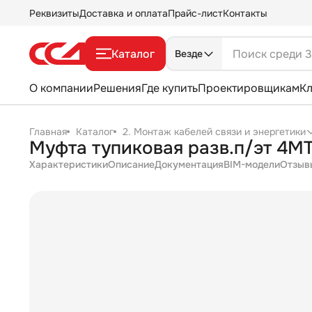
Реквизиты
Доставка и оплата
Прайс-лист
Контакты
Каталог
Везде
О компании
Решения
Где купить
Проектировщикам
К
Главная
Каталог
2. Монтаж кабелей связи и энергетики
Муфта тупиковая разв.п/эт 4МТ
Характеристики
Описание
Документация
BIM-модели
Отзыв