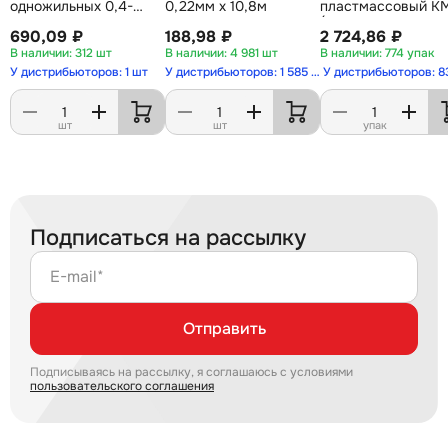
одножильных 0,4-
0,22мм х 10,8м
пластмассовый К
0,9мм
(в упаковке 50
690,09 ₽
188,98 ₽
2 724,86 ₽
комплектов и 1
312 шт
4 981 шт
774 упак
маркер) ССД
У дистрибьюторов: 1 шт
У дистрибьюторов: 1 585 шт
У дистрибьюторов: 8
шт
шт
упак
Подписаться на рассылку
E-mail*
Отправить
Подписываясь на рассылку, я соглашаюсь с условиями
пользовательского соглашения