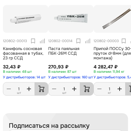
120802-00013
120802-00014
120802-00003
Канифоль сосновая
Паста паяльная
Припой ПОССу 30
фасованная в тубах,
ПБК-26М ССД
пруток d=8мм (для
23 гр ССД
монтажа)
32,43 ₽
270,93 ₽
4 282,47 ₽
48 шт
87 шт
11,94 кг
У дистрибьюторов: 14 шт
У дистрибьюторов: 160 шт
У дистрибьюторов: 5,
шт
шт
кг
Подписаться на рассылку