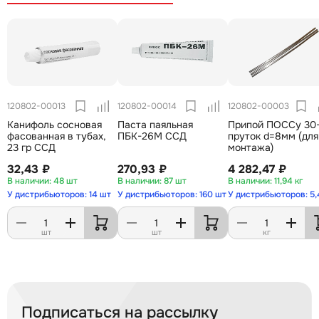
120802-00013
120802-00014
120802-00003
Канифоль сосновая
Паста паяльная
Припой ПОССу 30
фасованная в тубах,
ПБК-26М ССД
пруток d=8мм (для
23 гр ССД
монтажа)
32,43 ₽
270,93 ₽
4 282,47 ₽
48 шт
87 шт
11,94 кг
У дистрибьюторов: 14 шт
У дистрибьюторов: 160 шт
У дистрибьюторов: 5,
шт
шт
кг
Подписаться на рассылку