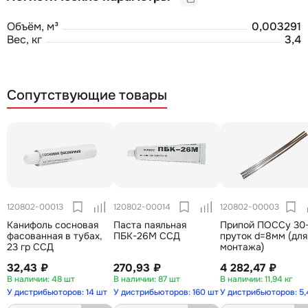
Объём, м³
0,003291
Вес, кг
3,4
Сопутствующие товары
120802-00013
120802-00014
120802-00003
Канифоль сосновая
Паста паяльная
Припой ПОССу 30
фасованная в тубах,
ПБК-26М ССД
пруток d=8мм (для
23 гр ССД
монтажа)
32,43 ₽
270,93 ₽
4 282,47 ₽
48 шт
87 шт
11,94 кг
У дистрибьюторов: 14 шт
У дистрибьюторов: 160 шт
У дистрибьюторов: 5,