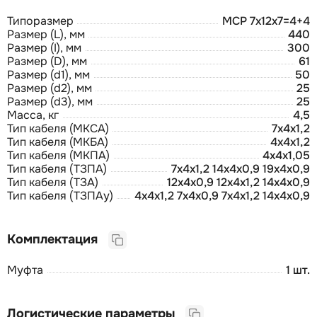
Типоразмер
МСР 7х12х7=4+4
Размер (L), мм
440
Размер (I), мм
300
Размер (D), мм
61
Размер (d1), мм
50
Размер (d2), мм
25
Размер (d3), мм
25
Масса, кг
4,5
Тип кабеля (МКСА)
7х4х1,2
Тип кабеля (МКБА)
4х4х1,2
Тип кабеля (МКПА)
4х4х1,05
Тип кабеля (ТЗПА)
7х4х1,2 14х4х0,9 19х4х0,9
Тип кабеля (ТЗА)
12х4х0,9 12х4х1,2 14х4х0,9
Тип кабеля (ТЗПАу)
4х4х1,2 7х4х0,9 7х4х1,2 14х4х0,9
Комплектация
Муфта
1 шт.
Логистические параметры