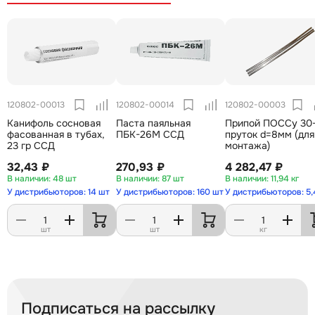
120802-00013
120802-00014
120802-00003
Канифоль сосновая
Паста паяльная
Припой ПОССу 30
фасованная в тубах,
ПБК-26М ССД
пруток d=8мм (для
23 гр ССД
монтажа)
32,43 ₽
270,93 ₽
4 282,47 ₽
48 шт
87 шт
11,94 кг
У дистрибьюторов: 14 шт
У дистрибьюторов: 160 шт
У дистрибьюторов: 5,
шт
шт
кг
Подписаться на рассылку