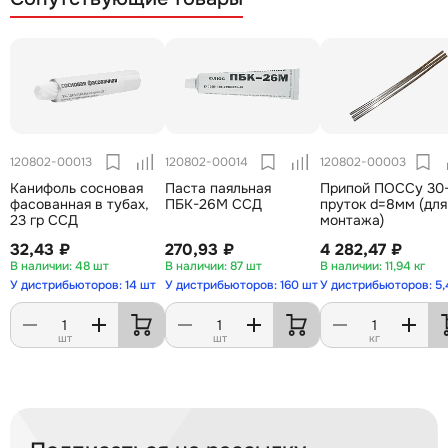
120802-00013
120802-00014
120802-00003
Канифоль сосновая
Паста паяльная
Припой ПОССу 30
фасованная в тубах,
ПБК-26М ССД
пруток d=8мм (для
23 гр ССД
монтажа)
32,43 ₽
270,93 ₽
4 282,47 ₽
48 шт
87 шт
11,94 кг
У дистрибьюторов: 14 шт
У дистрибьюторов: 160 шт
У дистрибьюторов: 5,
шт
шт
кг