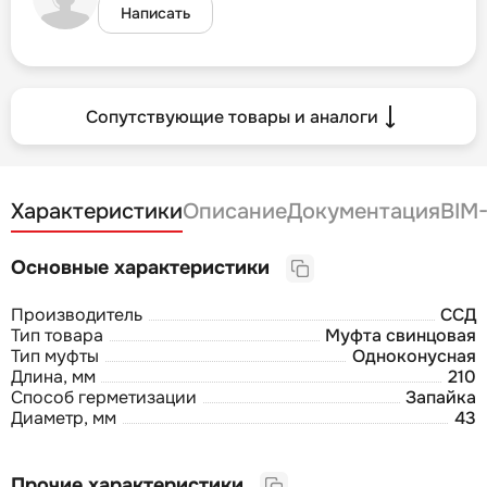
Написать
Сопутствующие товары и аналоги
Характеристики
Описание
Документация
BIM
Основные характеристики
Производитель
ССД
Тип товара
Муфта свинцовая
Тип муфты
Одноконусная
Длина, мм
210
Способ герметизации
Запайка
Диаметр, мм
43
Прочие характеристики