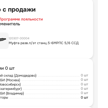
 с продажи
Программе лояльности
аменитель
120307-00004
Муфта разв.п/эт станц.5-6МРПС 5/6 ССД
ии 0 шт
0 шт
й склад (Домодедово)
0 шт
БИ (Москва)
0 шт
Новосибирск)
0 шт
Екатеринбург)
0 шт
БИ (Владимир)
юторы
0 шт