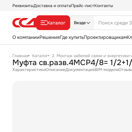
Реквизиты
Доставка и оплата
Прайс-лист
Контакты
Каталог
Везде
О компании
Решения
Где купить
Проектировщикам
К
Главная
Каталог
2. Монтаж кабелей связи и энергетики
Муфта св.разв.4МСР4/8= 1/2+1
Характеристики
Описание
Документация
BIM-модели
Отзыв