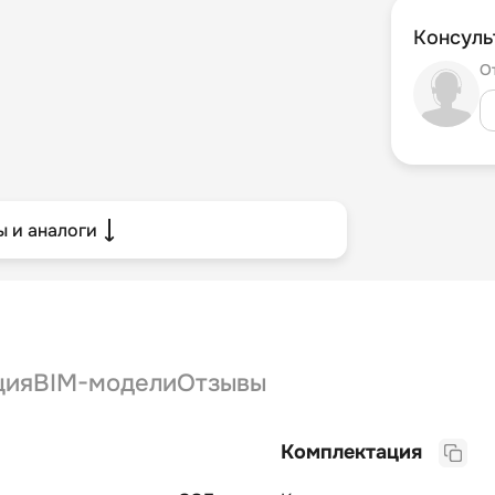
Консуль
О
 и аналоги
ция
BIM-модели
Отзывы
Комплектация