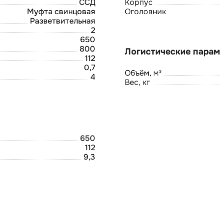
ССД
Корпус
Муфта свинцовая
Оголовник
Разветвительная
2
650
800
112
0,7
Объём, м³
4
Вес, кг
650
112
9,3