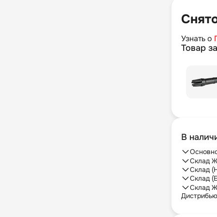
Снято
Узнать о
Товар з
В налич
Основно
Склад Ж
Склад (
Склад (
Склад Ж
Дистрибь